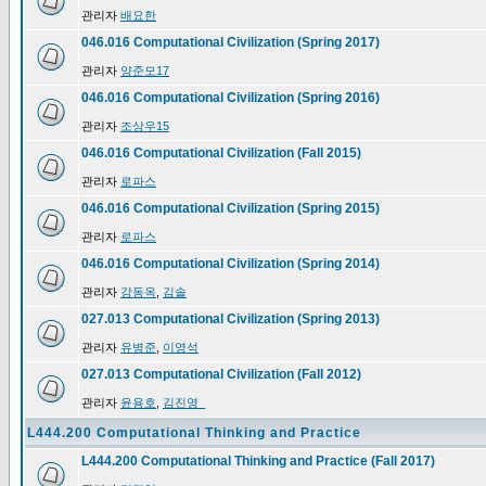
관리자
배요한
046.016 Computational Civilization (Spring 2017)
관리자
양준모17
046.016 Computational Civilization (Spring 2016)
관리자
조상우15
046.016 Computational Civilization (Fall 2015)
관리자
로파스
046.016 Computational Civilization (Spring 2015)
관리자
로파스
046.016 Computational Civilization (Spring 2014)
관리자
강동옥
,
김솔
027.013 Computational Civilization (Spring 2013)
관리자
유병준
,
이영석
027.013 Computational Civilization (Fall 2012)
관리자
윤용호
,
김진영_
L444.200 Computational Thinking and Practice
L444.200 Computational Thinking and Practice (Fall 2017)