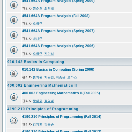
4541.664A Program Analysis (Spring 2009)
관리자
공순호
,
최원태
4541.664A Program Analysis (Fall 2008)
관리자
오학주
4541.664A Program Analysis (Spring 2007)
관리자
박대준
4541.664A Program Analysis (Spring 2006)
관리자
오학주
,
진민식
010.142 Basics in Computing
010.142 Basics in Computing (Spring 2006)
관리자
황의권
,
지용인
,
최종윤
,
로파스
400.002 Engineering Mathematics II
400.002 Engineering Mathematics II (Fall 2005)
관리자
황의권
,
정영범
4190.210 Principles of Programming
4190.210 Principles of Programming (Fall 2014)
관리자
강지훈
,
김윤승
4190.210 Principles of Programming (Fall 2013)