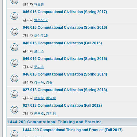
관리자
배요한
046.016 Computational Civilization (Spring 2017)
관리자
양준모17
046.016 Computational Civilization (Spring 2016)
관리자
조상우15
046.016 Computational Civilization (Fall 2015)
관리자
로파스
046.016 Computational Civilization (Spring 2015)
관리자
로파스
046.016 Computational Civilization (Spring 2014)
관리자
강동옥
,
김솔
027.013 Computational Civilization (Spring 2013)
관리자
유병준
,
이영석
027.013 Computational Civilization (Fall 2012)
관리자
윤용호
,
김진영_
L444.200 Computational Thinking and Practice
L444.200 Computational Thinking and Practice (Fall 2017)