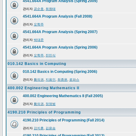
4541.664A Program Analysis (Spring 2009)
관리자
공순호
,
최원태
4541.664A Program Analysis (Fall 2008)
관리자
오학주
4541.664A Program Analysis (Spring 2007)
관리자
박대준
4541.664A Program Analysis (Spring 2006)
관리자
오학주
,
진민식
010.142 Basics in Computing
010.142 Basics in Computing (Spring 2006)
관리자
황의권
,
지용인
,
최종윤
,
로파스
400.002 Engineering Mathematics II
400.002 Engineering Mathematics II (Fall 2005)
관리자
황의권
,
정영범
4190.210 Principles of Programming
4190.210 Principles of Programming (Fall 2014)
관리자
강지훈
,
김윤승
4190.210 Principles of Programming (Fall 2013)