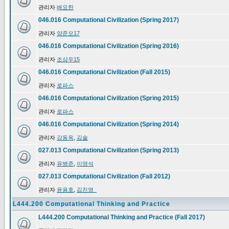
관리자
배요한
046.016 Computational Civilization (Spring 2017)
관리자
양준모17
046.016 Computational Civilization (Spring 2016)
관리자
조상우15
046.016 Computational Civilization (Fall 2015)
관리자
로파스
046.016 Computational Civilization (Spring 2015)
관리자
로파스
046.016 Computational Civilization (Spring 2014)
관리자
강동옥
,
김솔
027.013 Computational Civilization (Spring 2013)
관리자
유병준
,
이영석
027.013 Computational Civilization (Fall 2012)
관리자
윤용호
,
김진영_
L444.200 Computational Thinking and Practice
L444.200 Computational Thinking and Practice (Fall 2017)