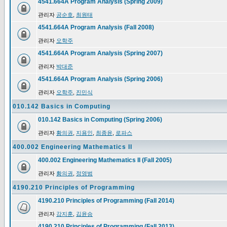
4541.664A Program Analysis (Spring 2009)
관리자
공순호
,
최원태
4541.664A Program Analysis (Fall 2008)
관리자
오학주
4541.664A Program Analysis (Spring 2007)
관리자
박대준
4541.664A Program Analysis (Spring 2006)
관리자
오학주
,
진민식
010.142 Basics in Computing
010.142 Basics in Computing (Spring 2006)
관리자
황의권
,
지용인
,
최종윤
,
로파스
400.002 Engineering Mathematics II
400.002 Engineering Mathematics II (Fall 2005)
관리자
황의권
,
정영범
4190.210 Principles of Programming
4190.210 Principles of Programming (Fall 2014)
관리자
강지훈
,
김윤승
4190.210 Principles of Programming (Fall 2013)