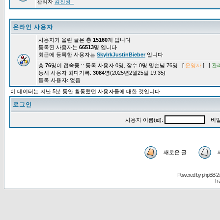
관리자
김진영_
온라인 사용자
사용자가 올린 글은 총
15160
개 입니다
등록된 사용자는
66513
명 입니다
최근에 등록한 사용자는
SkylrkJustinBieber
입니다
총
76
명이 접속중 :: 등록 사용자 0명, 잠수 0명 및손님 76명 [
운영자
] [
관
동시 사용자 최다기록:
3084
명(2025년2월25일 19:35)
등록 사용자: 없음
이 데이터는 지난 5분 동안 활동했던 사용자들에 대한 것입니다
로그인
사용자 이름(id):
비밀
새로운 글
Powered by
phpBB
2.
Tr