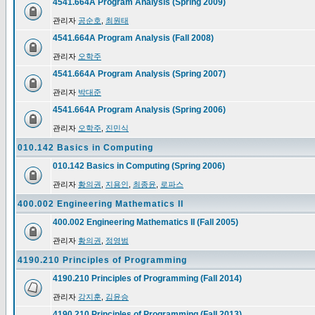
4541.664A Program Analysis (Spring 2009)
관리자
공순호
,
최원태
4541.664A Program Analysis (Fall 2008)
관리자
오학주
4541.664A Program Analysis (Spring 2007)
관리자
박대준
4541.664A Program Analysis (Spring 2006)
관리자
오학주
,
진민식
010.142 Basics in Computing
010.142 Basics in Computing (Spring 2006)
관리자
황의권
,
지용인
,
최종윤
,
로파스
400.002 Engineering Mathematics II
400.002 Engineering Mathematics II (Fall 2005)
관리자
황의권
,
정영범
4190.210 Principles of Programming
4190.210 Principles of Programming (Fall 2014)
관리자
강지훈
,
김윤승
4190.210 Principles of Programming (Fall 2013)