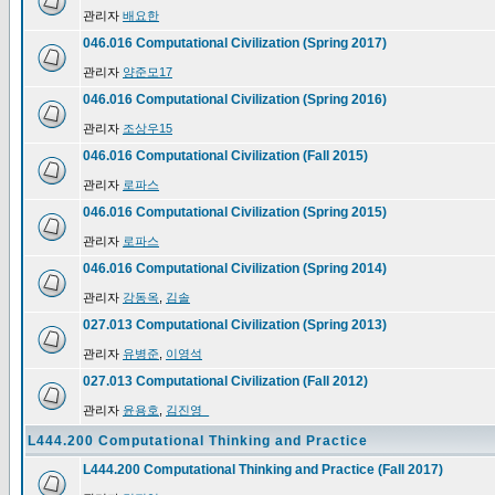
관리자
배요한
046.016 Computational Civilization (Spring 2017)
관리자
양준모17
046.016 Computational Civilization (Spring 2016)
관리자
조상우15
046.016 Computational Civilization (Fall 2015)
관리자
로파스
046.016 Computational Civilization (Spring 2015)
관리자
로파스
046.016 Computational Civilization (Spring 2014)
관리자
강동옥
,
김솔
027.013 Computational Civilization (Spring 2013)
관리자
유병준
,
이영석
027.013 Computational Civilization (Fall 2012)
관리자
윤용호
,
김진영_
L444.200 Computational Thinking and Practice
L444.200 Computational Thinking and Practice (Fall 2017)