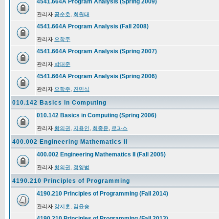
4541.664A Program Analysis (Spring 2009)
관리자
공순호
,
최원태
4541.664A Program Analysis (Fall 2008)
관리자
오학주
4541.664A Program Analysis (Spring 2007)
관리자
박대준
4541.664A Program Analysis (Spring 2006)
관리자
오학주
,
진민식
010.142 Basics in Computing
010.142 Basics in Computing (Spring 2006)
관리자
황의권
,
지용인
,
최종윤
,
로파스
400.002 Engineering Mathematics II
400.002 Engineering Mathematics II (Fall 2005)
관리자
황의권
,
정영범
4190.210 Principles of Programming
4190.210 Principles of Programming (Fall 2014)
관리자
강지훈
,
김윤승
4190.210 Principles of Programming (Fall 2013)