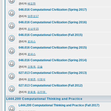
관리자
배요한
046.016 Computational Civilization (Spring 2017)
관리자
양준모17
046.016 Computational Civilization (Spring 2016)
관리자
조상우15
046.016 Computational Civilization (Fall 2015)
관리자
로파스
046.016 Computational Civilization (Spring 2015)
관리자
로파스
046.016 Computational Civilization (Spring 2014)
관리자
강동옥
,
김솔
027.013 Computational Civilization (Spring 2013)
관리자
유병준
,
이영석
027.013 Computational Civilization (Fall 2012)
관리자
윤용호
,
김진영_
L444.200 Computational Thinking and Practice
L444.200 Computational Thinking and Practice (Fall 2017)