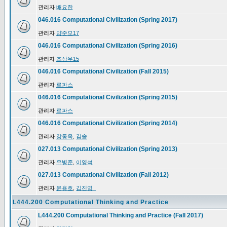
관리자
배요한
046.016 Computational Civilization (Spring 2017)
관리자
양준모17
046.016 Computational Civilization (Spring 2016)
관리자
조상우15
046.016 Computational Civilization (Fall 2015)
관리자
로파스
046.016 Computational Civilization (Spring 2015)
관리자
로파스
046.016 Computational Civilization (Spring 2014)
관리자
강동옥
,
김솔
027.013 Computational Civilization (Spring 2013)
관리자
유병준
,
이영석
027.013 Computational Civilization (Fall 2012)
관리자
윤용호
,
김진영_
L444.200 Computational Thinking and Practice
L444.200 Computational Thinking and Practice (Fall 2017)