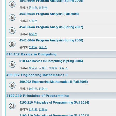
4541.664A Program Analysis (Spring 2009)
관리자
공순호
,
최원태
4541.664A Program Analysis (Fall 2008)
관리자
오학주
4541.664A Program Analysis (Spring 2007)
관리자
박대준
4541.664A Program Analysis (Spring 2006)
관리자
오학주
,
진민식
010.142 Basics in Computing
010.142 Basics in Computing (Spring 2006)
관리자
황의권
,
지용인
,
최종윤
,
로파스
400.002 Engineering Mathematics II
400.002 Engineering Mathematics II (Fall 2005)
관리자
황의권
,
정영범
4190.210 Principles of Programming
4190.210 Principles of Programming (Fall 2014)
관리자
강지훈
,
김윤승
4190.210 Principles of Programming (Fall 2013)