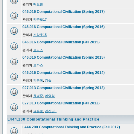
관리자
배요한
046.016 Computational Civilization (Spring 2017)
관리자
양준모17
046.016 Computational Civilization (Spring 2016)
관리자
조상우15
046.016 Computational Civilization (Fall 2015)
관리자
로파스
046.016 Computational Civilization (Spring 2015)
관리자
로파스
046.016 Computational Civilization (Spring 2014)
관리자
강동옥
,
김솔
027.013 Computational Civilization (Spring 2013)
관리자
유병준
,
이영석
027.013 Computational Civilization (Fall 2012)
관리자
윤용호
,
김진영_
L444.200 Computational Thinking and Practice
L444.200 Computational Thinking and Practice (Fall 2017)