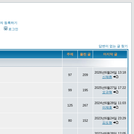
자 등록하기
오
로그인
답변이 없는 글 찾기
주제
올린 글
마지막 글
2026년6월24일 13:18
97
209
신채환
2025년6월27일 17:22
99
195
오규혁
2024년6월28일 11:03
125
267
이재호
2023년6월24일 23:29
80
152
김도형
2022년6월28일 12:05