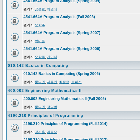
4541.664A Program Analysis (Spring 2009)
관리자
공순호
,
최원태
4541.664A Program Analysis (Fall 2008)
관리자
오학주
4541.664A Program Analysis (Spring 2007)
관리자
박대준
4541.664A Program Analysis (Spring 2006)
관리자
오학주
,
진민식
010.142 Basics in Computing
010.142 Basics in Computing (Spring 2006)
관리자
황의권
,
지용인
,
최종윤
,
로파스
400.002 Engineering Mathematics II
400.002 Engineering Mathematics II (Fall 2005)
관리자
황의권
,
정영범
4190.210 Principles of Programming
4190.210 Principles of Programming (Fall 2014)
관리자
강지훈
,
김윤승
4190.210 Principles of Programming (Fall 2013)