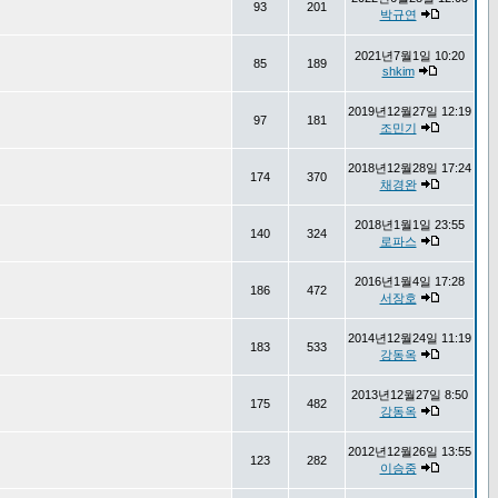
93
201
박규연
2021년7월1일 10:20
85
189
shkim
2019년12월27일 12:19
97
181
조민기
2018년12월28일 17:24
174
370
채경완
2018년1월1일 23:55
140
324
로파스
2016년1월4일 17:28
186
472
서장호
2014년12월24일 11:19
183
533
강동옥
2013년12월27일 8:50
175
482
강동옥
2012년12월26일 13:55
123
282
이승중