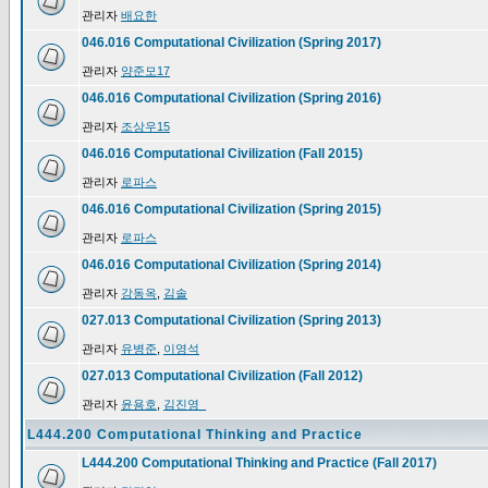
관리자
배요한
046.016 Computational Civilization (Spring 2017)
관리자
양준모17
046.016 Computational Civilization (Spring 2016)
관리자
조상우15
046.016 Computational Civilization (Fall 2015)
관리자
로파스
046.016 Computational Civilization (Spring 2015)
관리자
로파스
046.016 Computational Civilization (Spring 2014)
관리자
강동옥
,
김솔
027.013 Computational Civilization (Spring 2013)
관리자
유병준
,
이영석
027.013 Computational Civilization (Fall 2012)
관리자
윤용호
,
김진영_
L444.200 Computational Thinking and Practice
L444.200 Computational Thinking and Practice (Fall 2017)