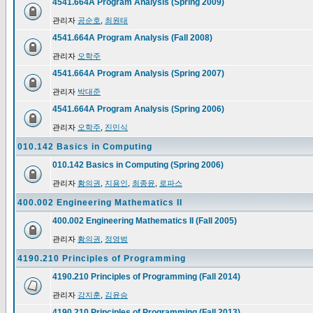
4541.664A Program Analysis (Spring 2009)
관리자
공순호
,
최원태
4541.664A Program Analysis (Fall 2008)
관리자
오학주
4541.664A Program Analysis (Spring 2007)
관리자
박대준
4541.664A Program Analysis (Spring 2006)
관리자
오학주
,
진민식
010.142 Basics in Computing
010.142 Basics in Computing (Spring 2006)
관리자
황의권
,
지용인
,
최종윤
,
로파스
400.002 Engineering Mathematics II
400.002 Engineering Mathematics II (Fall 2005)
관리자
황의권
,
정영범
4190.210 Principles of Programming
4190.210 Principles of Programming (Fall 2014)
관리자
강지훈
,
김윤승
4190.210 Principles of Programming (Fall 2013)