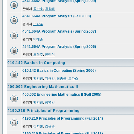
4541.664A Program Analysis (Spring 2009)
관리자
공순호
,
최원태
4541.664A Program Analysis (Fall 2008)
관리자
오학주
4541.664A Program Analysis (Spring 2007)
관리자
박대준
4541.664A Program Analysis (Spring 2006)
관리자
오학주
,
진민식
010.142 Basics in Computing
010.142 Basics in Computing (Spring 2006)
관리자
황의권
,
지용인
,
최종윤
,
로파스
400.002 Engineering Mathematics II
400.002 Engineering Mathematics II (Fall 2005)
관리자
황의권
,
정영범
4190.210 Principles of Programming
4190.210 Principles of Programming (Fall 2014)
관리자
강지훈
,
김윤승
4190.210 Principles of Programming (Fall 2013)