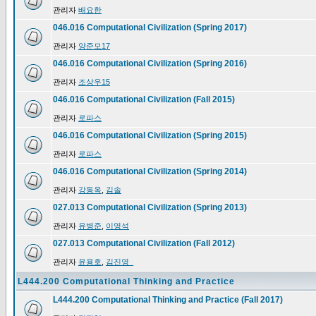
관리자
배요한
046.016 Computational Civilization (Spring 2017)
관리자
양준모17
046.016 Computational Civilization (Spring 2016)
관리자
조상우15
046.016 Computational Civilization (Fall 2015)
관리자
로파스
046.016 Computational Civilization (Spring 2015)
관리자
로파스
046.016 Computational Civilization (Spring 2014)
관리자
강동옥
,
김솔
027.013 Computational Civilization (Spring 2013)
관리자
유병준
,
이영석
027.013 Computational Civilization (Fall 2012)
관리자
윤용호
,
김진영_
L444.200 Computational Thinking and Practice
L444.200 Computational Thinking and Practice (Fall 2017)