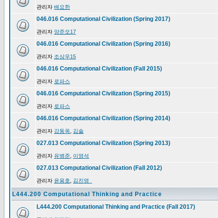
관리자
배요한
046.016 Computational Civilization (Spring 2017)
관리자
양준모17
046.016 Computational Civilization (Spring 2016)
관리자
조상우15
046.016 Computational Civilization (Fall 2015)
관리자
로파스
046.016 Computational Civilization (Spring 2015)
관리자
로파스
046.016 Computational Civilization (Spring 2014)
관리자
강동옥
,
김솔
027.013 Computational Civilization (Spring 2013)
관리자
유병준
,
이영석
027.013 Computational Civilization (Fall 2012)
관리자
윤용호
,
김진영_
L444.200 Computational Thinking and Practice
L444.200 Computational Thinking and Practice (Fall 2017)