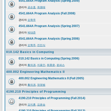
4541.664A Program Analysis (Spring 2009)
관리자
공순호
,
최원태
4541.664A Program Analysis (Fall 2008)
관리자
오학주
4541.664A Program Analysis (Spring 2007)
관리자
박대준
4541.664A Program Analysis (Spring 2006)
관리자
오학주
,
진민식
010.142 Basics in Computing
010.142 Basics in Computing (Spring 2006)
관리자
황의권
,
지용인
,
최종윤
,
로파스
400.002 Engineering Mathematics II
400.002 Engineering Mathematics II (Fall 2005)
관리자
황의권
,
정영범
4190.210 Principles of Programming
4190.210 Principles of Programming (Fall 2014)
관리자
강지훈
,
김윤승
4190.210 Principles of Programming (Fall 2013)