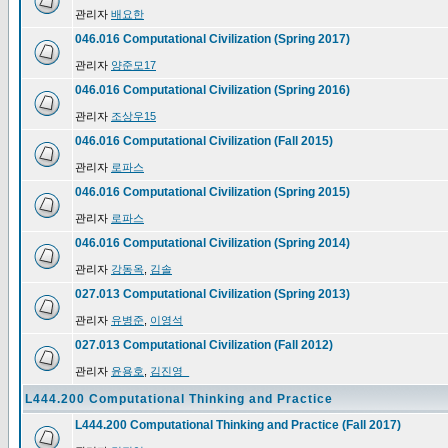
관리자
배요한
046.016 Computational Civilization (Spring 2017)
관리자
양준모17
046.016 Computational Civilization (Spring 2016)
관리자
조상우15
046.016 Computational Civilization (Fall 2015)
관리자
로파스
046.016 Computational Civilization (Spring 2015)
관리자
로파스
046.016 Computational Civilization (Spring 2014)
관리자
강동옥
,
김솔
027.013 Computational Civilization (Spring 2013)
관리자
유병준
,
이영석
027.013 Computational Civilization (Fall 2012)
관리자
윤용호
,
김진영_
L444.200 Computational Thinking and Practice
L444.200 Computational Thinking and Practice (Fall 2017)