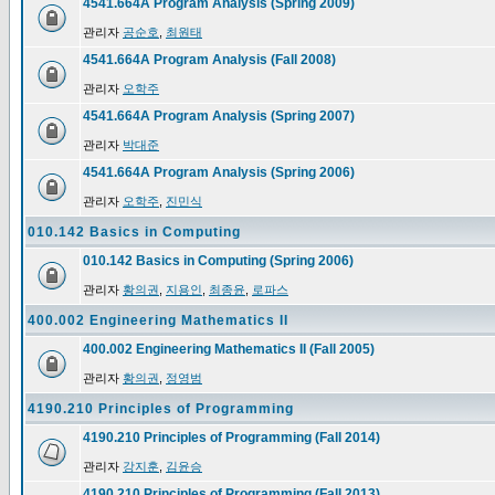
4541.664A Program Analysis (Spring 2009)
관리자
공순호
,
최원태
4541.664A Program Analysis (Fall 2008)
관리자
오학주
4541.664A Program Analysis (Spring 2007)
관리자
박대준
4541.664A Program Analysis (Spring 2006)
관리자
오학주
,
진민식
010.142 Basics in Computing
010.142 Basics in Computing (Spring 2006)
관리자
황의권
,
지용인
,
최종윤
,
로파스
400.002 Engineering Mathematics II
400.002 Engineering Mathematics II (Fall 2005)
관리자
황의권
,
정영범
4190.210 Principles of Programming
4190.210 Principles of Programming (Fall 2014)
관리자
강지훈
,
김윤승
4190.210 Principles of Programming (Fall 2013)