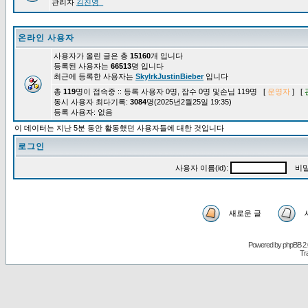
관리자
김진영_
온라인 사용자
사용자가 올린 글은 총
15160
개 입니다
등록된 사용자는
66513
명 입니다
최근에 등록한 사용자는
SkylrkJustinBieber
입니다
총
119
명이 접속중 :: 등록 사용자 0명, 잠수 0명 및손님 119명 [
운영자
] [
동시 사용자 최다기록:
3084
명(2025년2월25일 19:35)
등록 사용자: 없음
이 데이터는 지난 5분 동안 활동했던 사용자들에 대한 것입니다
로그인
사용자 이름(id):
비밀
새로운 글
Powered by
phpBB
2.
Tr