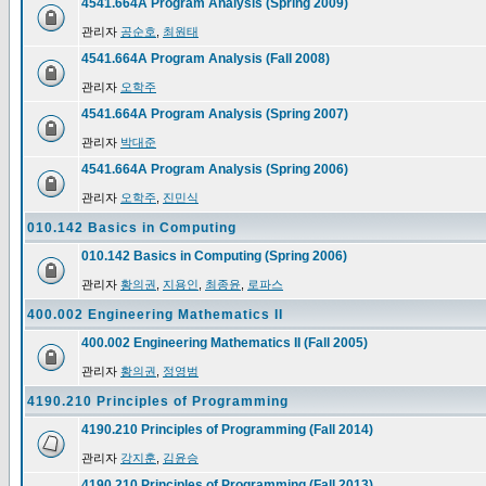
4541.664A Program Analysis (Spring 2009)
관리자
공순호
,
최원태
4541.664A Program Analysis (Fall 2008)
관리자
오학주
4541.664A Program Analysis (Spring 2007)
관리자
박대준
4541.664A Program Analysis (Spring 2006)
관리자
오학주
,
진민식
010.142 Basics in Computing
010.142 Basics in Computing (Spring 2006)
관리자
황의권
,
지용인
,
최종윤
,
로파스
400.002 Engineering Mathematics II
400.002 Engineering Mathematics II (Fall 2005)
관리자
황의권
,
정영범
4190.210 Principles of Programming
4190.210 Principles of Programming (Fall 2014)
관리자
강지훈
,
김윤승
4190.210 Principles of Programming (Fall 2013)