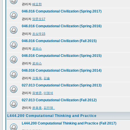
관리자
배요한
046.016 Computational Civilization (Spring 2017)
관리자
양준모17
046.016 Computational Civilization (Spring 2016)
관리자
조상우15
046.016 Computational Civilization (Fall 2015)
관리자
로파스
046.016 Computational Civilization (Spring 2015)
관리자
로파스
046.016 Computational Civilization (Spring 2014)
관리자
강동옥
,
김솔
027.013 Computational Civilization (Spring 2013)
관리자
유병준
,
이영석
027.013 Computational Civilization (Fall 2012)
관리자
윤용호
,
김진영_
L444.200 Computational Thinking and Practice
L444.200 Computational Thinking and Practice (Fall 2017)