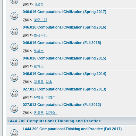
관리자
배요한
046.016 Computational Civilization (Spring 2017)
관리자
양준모17
046.016 Computational Civilization (Spring 2016)
관리자
조상우15
046.016 Computational Civilization (Fall 2015)
관리자
로파스
046.016 Computational Civilization (Spring 2015)
관리자
로파스
046.016 Computational Civilization (Spring 2014)
관리자
강동옥
,
김솔
027.013 Computational Civilization (Spring 2013)
관리자
유병준
,
이영석
027.013 Computational Civilization (Fall 2012)
관리자
윤용호
,
김진영_
L444.200 Computational Thinking and Practice
L444.200 Computational Thinking and Practice (Fall 2017)