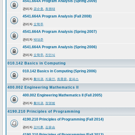
4541.664A Program Analysis (Spring 2009)
관리자
공순호
,
최원태
4541.664A Program Analysis (Fall 2008)
관리자
오학주
4541.664A Program Analysis (Spring 2007)
관리자
박대준
4541.664A Program Analysis (Spring 2006)
관리자
오학주
,
진민식
010.142 Basics in Computing
010.142 Basics in Computing (Spring 2006)
관리자
황의권
,
지용인
,
최종윤
,
로파스
400.002 Engineering Mathematics II
400.002 Engineering Mathematics II (Fall 2005)
관리자
황의권
,
정영범
4190.210 Principles of Programming
4190.210 Principles of Programming (Fall 2014)
관리자
강지훈
,
김윤승
4190.210 Principles of Programming (Fall 2013)