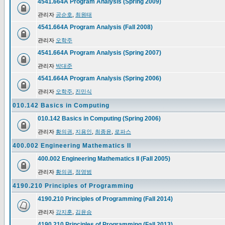
4541.664A Program Analysis (Spring 2009)
관리자
공순호
,
최원태
4541.664A Program Analysis (Fall 2008)
관리자
오학주
4541.664A Program Analysis (Spring 2007)
관리자
박대준
4541.664A Program Analysis (Spring 2006)
관리자
오학주
,
진민식
010.142 Basics in Computing
010.142 Basics in Computing (Spring 2006)
관리자
황의권
,
지용인
,
최종윤
,
로파스
400.002 Engineering Mathematics II
400.002 Engineering Mathematics II (Fall 2005)
관리자
황의권
,
정영범
4190.210 Principles of Programming
4190.210 Principles of Programming (Fall 2014)
관리자
강지훈
,
김윤승
4190.210 Principles of Programming (Fall 2013)