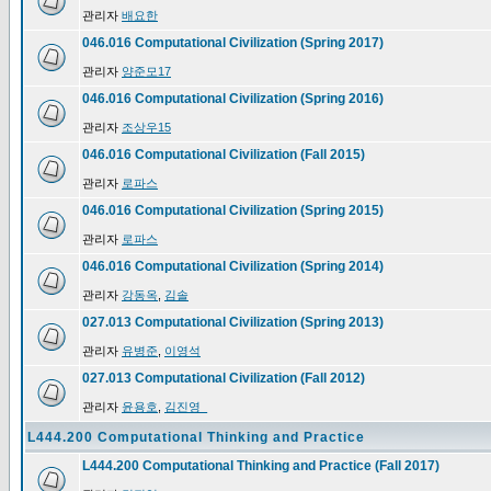
관리자
배요한
046.016 Computational Civilization (Spring 2017)
관리자
양준모17
046.016 Computational Civilization (Spring 2016)
관리자
조상우15
046.016 Computational Civilization (Fall 2015)
관리자
로파스
046.016 Computational Civilization (Spring 2015)
관리자
로파스
046.016 Computational Civilization (Spring 2014)
관리자
강동옥
,
김솔
027.013 Computational Civilization (Spring 2013)
관리자
유병준
,
이영석
027.013 Computational Civilization (Fall 2012)
관리자
윤용호
,
김진영_
L444.200 Computational Thinking and Practice
L444.200 Computational Thinking and Practice (Fall 2017)