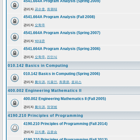
4541.664A Program Analysis (Spring 2009)
관리자
공순호
,
최원태
4541.664A Program Analysis (Fall 2008)
관리자
오학주
4541.664A Program Analysis (Spring 2007)
관리자
박대준
4541.664A Program Analysis (Spring 2006)
관리자
오학주
,
진민식
010.142 Basics in Computing
010.142 Basics in Computing (Spring 2006)
관리자
황의권
,
지용인
,
최종윤
,
로파스
400.002 Engineering Mathematics II
400.002 Engineering Mathematics II (Fall 2005)
관리자
황의권
,
정영범
4190.210 Principles of Programming
4190.210 Principles of Programming (Fall 2014)
관리자
강지훈
,
김윤승
4190.210 Principles of Programming (Fall 2013)