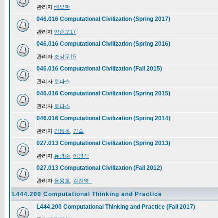
관리자
배요한
046.016 Computational Civilization (Spring 2017)
관리자
양준모17
046.016 Computational Civilization (Spring 2016)
관리자
조상우15
046.016 Computational Civilization (Fall 2015)
관리자
로파스
046.016 Computational Civilization (Spring 2015)
관리자
로파스
046.016 Computational Civilization (Spring 2014)
관리자
강동옥
,
김솔
027.013 Computational Civilization (Spring 2013)
관리자
유병준
,
이영석
027.013 Computational Civilization (Fall 2012)
관리자
윤용호
,
김진영_
L444.200 Computational Thinking and Practice
L444.200 Computational Thinking and Practice (Fall 2017)