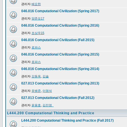
관리자
배요한
046.016 Computational Civilization (Spring 2017)
관리자
양준모17
046.016 Computational Civilization (Spring 2016)
관리자
조상우15
046.016 Computational Civilization (Fall 2015)
관리자
로파스
046.016 Computational Civilization (Spring 2015)
관리자
로파스
046.016 Computational Civilization (Spring 2014)
관리자
강동옥
,
김솔
027.013 Computational Civilization (Spring 2013)
관리자
유병준
,
이영석
027.013 Computational Civilization (Fall 2012)
관리자
윤용호
,
김진영_
L444.200 Computational Thinking and Practice
L444.200 Computational Thinking and Practice (Fall 2017)