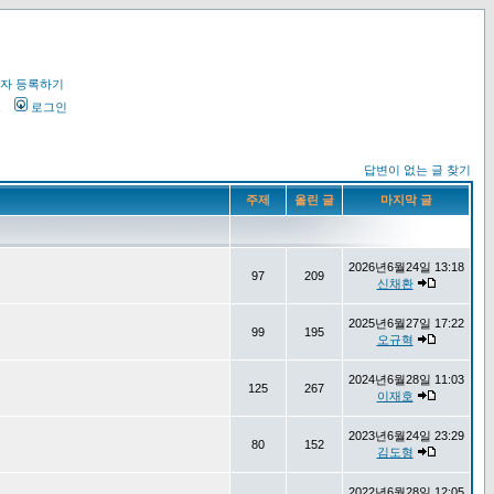
자 등록하기
오
로그인
답변이 없는 글 찾기
주제
올린 글
마지막 글
2026년6월24일 13:18
97
209
신채환
2025년6월27일 17:22
99
195
오규혁
2024년6월28일 11:03
125
267
이재호
2023년6월24일 23:29
80
152
김도형
2022년6월28일 12:05