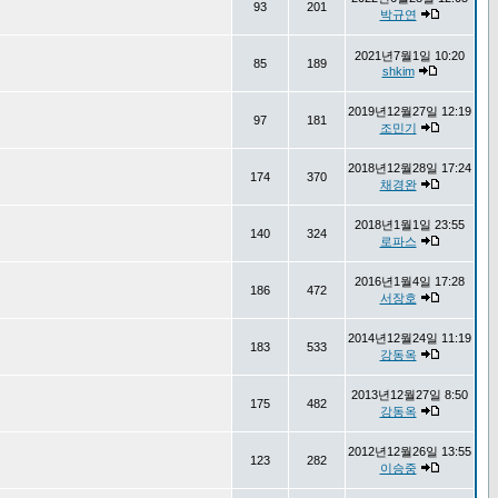
93
201
박규연
2021년7월1일 10:20
85
189
shkim
2019년12월27일 12:19
97
181
조민기
2018년12월28일 17:24
174
370
채경완
2018년1월1일 23:55
140
324
로파스
2016년1월4일 17:28
186
472
서장호
2014년12월24일 11:19
183
533
강동옥
2013년12월27일 8:50
175
482
강동옥
2012년12월26일 13:55
123
282
이승중