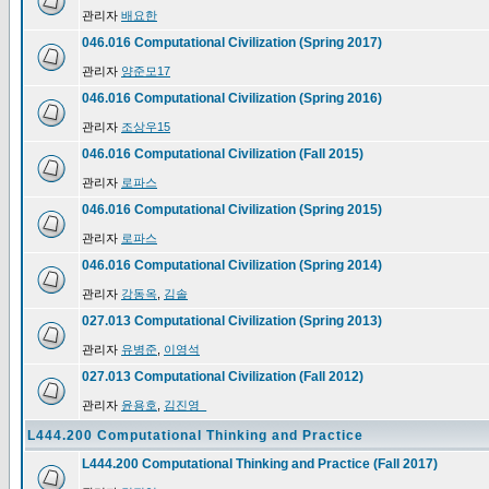
관리자
배요한
046.016 Computational Civilization (Spring 2017)
관리자
양준모17
046.016 Computational Civilization (Spring 2016)
관리자
조상우15
046.016 Computational Civilization (Fall 2015)
관리자
로파스
046.016 Computational Civilization (Spring 2015)
관리자
로파스
046.016 Computational Civilization (Spring 2014)
관리자
강동옥
,
김솔
027.013 Computational Civilization (Spring 2013)
관리자
유병준
,
이영석
027.013 Computational Civilization (Fall 2012)
관리자
윤용호
,
김진영_
L444.200 Computational Thinking and Practice
L444.200 Computational Thinking and Practice (Fall 2017)