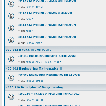
4541.664A Program Analysis (Spring 2009)
관리자
공순호
,
최원태
4541.664A Program Analysis (Fall 2008)
관리자
오학주
4541.664A Program Analysis (Spring 2007)
관리자
박대준
4541.664A Program Analysis (Spring 2006)
관리자
오학주
,
진민식
010.142 Basics in Computing
010.142 Basics in Computing (Spring 2006)
관리자
황의권
,
지용인
,
최종윤
,
로파스
400.002 Engineering Mathematics II
400.002 Engineering Mathematics II (Fall 2005)
관리자
황의권
,
정영범
4190.210 Principles of Programming
4190.210 Principles of Programming (Fall 2014)
관리자
강지훈
,
김윤승
4190.210 Principles of Programming (Fall 2013)