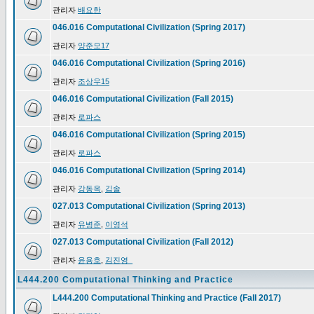
관리자
배요한
046.016 Computational Civilization (Spring 2017)
관리자
양준모17
046.016 Computational Civilization (Spring 2016)
관리자
조상우15
046.016 Computational Civilization (Fall 2015)
관리자
로파스
046.016 Computational Civilization (Spring 2015)
관리자
로파스
046.016 Computational Civilization (Spring 2014)
관리자
강동옥
,
김솔
027.013 Computational Civilization (Spring 2013)
관리자
유병준
,
이영석
027.013 Computational Civilization (Fall 2012)
관리자
윤용호
,
김진영_
L444.200 Computational Thinking and Practice
L444.200 Computational Thinking and Practice (Fall 2017)