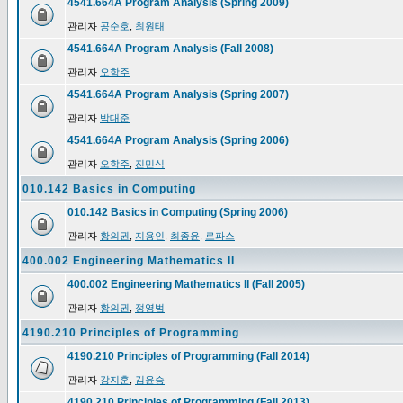
4541.664A Program Analysis (Spring 2009)
관리자
공순호
,
최원태
4541.664A Program Analysis (Fall 2008)
관리자
오학주
4541.664A Program Analysis (Spring 2007)
관리자
박대준
4541.664A Program Analysis (Spring 2006)
관리자
오학주
,
진민식
010.142 Basics in Computing
010.142 Basics in Computing (Spring 2006)
관리자
황의권
,
지용인
,
최종윤
,
로파스
400.002 Engineering Mathematics II
400.002 Engineering Mathematics II (Fall 2005)
관리자
황의권
,
정영범
4190.210 Principles of Programming
4190.210 Principles of Programming (Fall 2014)
관리자
강지훈
,
김윤승
4190.210 Principles of Programming (Fall 2013)