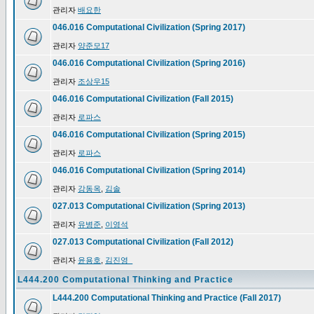
관리자
배요한
046.016 Computational Civilization (Spring 2017)
관리자
양준모17
046.016 Computational Civilization (Spring 2016)
관리자
조상우15
046.016 Computational Civilization (Fall 2015)
관리자
로파스
046.016 Computational Civilization (Spring 2015)
관리자
로파스
046.016 Computational Civilization (Spring 2014)
관리자
강동옥
,
김솔
027.013 Computational Civilization (Spring 2013)
관리자
유병준
,
이영석
027.013 Computational Civilization (Fall 2012)
관리자
윤용호
,
김진영_
L444.200 Computational Thinking and Practice
L444.200 Computational Thinking and Practice (Fall 2017)