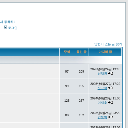
자 등록하기
오
로그인
답변이 없는 글 찾기
주제
올린 글
마지막 글
2026년6월24일 13:18
97
209
신채환
2025년6월27일 17:22
99
195
오규혁
2024년6월28일 11:03
125
267
이재호
2023년6월24일 23:29
80
152
김도형
2022년6월28일 12:05