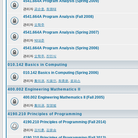
4541.664A Program Analysis (Spring 2009)
관리자
공순호
,
최원태
4541.664A Program Analysis (Fall 2008)
관리자
오학주
4541.664A Program Analysis (Spring 2007)
관리자
박대준
4541.664A Program Analysis (Spring 2006)
관리자
오학주
,
진민식
010.142 Basics in Computing
010.142 Basics in Computing (Spring 2006)
관리자
황의권
,
지용인
,
최종윤
,
로파스
400.002 Engineering Mathematics II
400.002 Engineering Mathematics II (Fall 2005)
관리자
황의권
,
정영범
4190.210 Principles of Programming
4190.210 Principles of Programming (Fall 2014)
관리자
강지훈
,
김윤승
4190.210 Principles of Programming (Fall 2013)