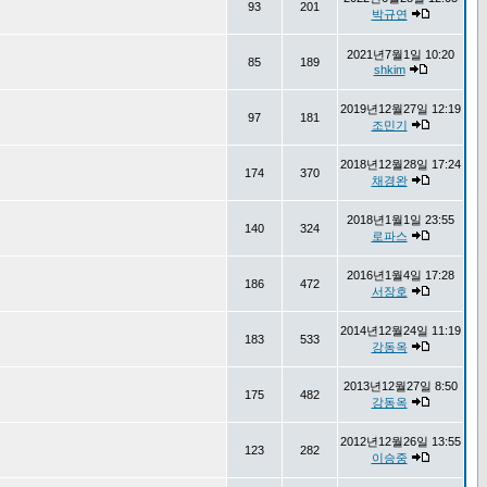
93
201
박규연
2021년7월1일 10:20
85
189
shkim
2019년12월27일 12:19
97
181
조민기
2018년12월28일 17:24
174
370
채경완
2018년1월1일 23:55
140
324
로파스
2016년1월4일 17:28
186
472
서장호
2014년12월24일 11:19
183
533
강동옥
2013년12월27일 8:50
175
482
강동옥
2012년12월26일 13:55
123
282
이승중