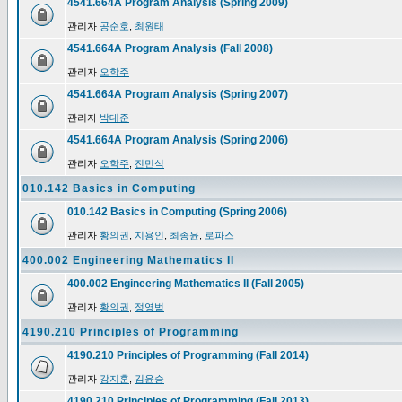
4541.664A Program Analysis (Spring 2009)
관리자
공순호
,
최원태
4541.664A Program Analysis (Fall 2008)
관리자
오학주
4541.664A Program Analysis (Spring 2007)
관리자
박대준
4541.664A Program Analysis (Spring 2006)
관리자
오학주
,
진민식
010.142 Basics in Computing
010.142 Basics in Computing (Spring 2006)
관리자
황의권
,
지용인
,
최종윤
,
로파스
400.002 Engineering Mathematics II
400.002 Engineering Mathematics II (Fall 2005)
관리자
황의권
,
정영범
4190.210 Principles of Programming
4190.210 Principles of Programming (Fall 2014)
관리자
강지훈
,
김윤승
4190.210 Principles of Programming (Fall 2013)