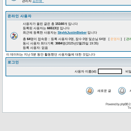
관리자
김진영_
온라인 사용자
사용자가 올린 글은 총
15160
개 입니다
등록된 사용자는
66513
명 입니다
최근에 등록한 사용자는
SkylrkJustinBieber
입니다
총
64
명이 접속중 :: 등록 사용자 0명, 잠수 0명 및손님 64명 [
운영자
] [
관
동시 사용자 최다기록:
3084
명(2025년2월25일 19:35)
등록 사용자: 없음
이 데이터는 지난 5분 동안 활동했던 사용자들에 대한 것입니다
로그인
사용자 이름(id):
비밀
새로운 글
Powered by
phpBB
2.
Tr