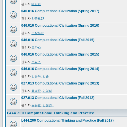
관리자
배요한
046.016 Computational Civilization (Spring 2017)
관리자
양준모17
046.016 Computational Civilization (Spring 2016)
관리자
조상우15
046.016 Computational Civilization (Fall 2015)
관리자
로파스
046.016 Computational Civilization (Spring 2015)
관리자
로파스
046.016 Computational Civilization (Spring 2014)
관리자
강동옥
,
김솔
027.013 Computational Civilization (Spring 2013)
관리자
유병준
,
이영석
027.013 Computational Civilization (Fall 2012)
관리자
윤용호
,
김진영_
L444.200 Computational Thinking and Practice
L444.200 Computational Thinking and Practice (Fall 2017)