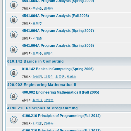
4541.664A Program Analysis (Spring 2009)
관리자
공순호
,
최원태
4541.664A Program Analysis (Fall 2008)
관리자
오학주
4541.664A Program Analysis (Spring 2007)
관리자
박대준
4541.664A Program Analysis (Spring 2006)
관리자
오학주
,
진민식
010.142 Basics in Computing
010.142 Basics in Computing (Spring 2006)
관리자
황의권
,
지용인
,
최종윤
,
로파스
400.002 Engineering Mathematics II
400.002 Engineering Mathematics II (Fall 2005)
관리자
황의권
,
정영범
4190.210 Principles of Programming
4190.210 Principles of Programming (Fall 2014)
관리자
강지훈
,
김윤승
4190.210 Principles of Programming (Fall 2013)