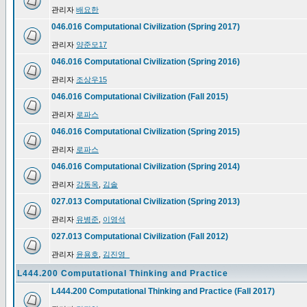
관리자
배요한
046.016 Computational Civilization (Spring 2017)
관리자
양준모17
046.016 Computational Civilization (Spring 2016)
관리자
조상우15
046.016 Computational Civilization (Fall 2015)
관리자
로파스
046.016 Computational Civilization (Spring 2015)
관리자
로파스
046.016 Computational Civilization (Spring 2014)
관리자
강동옥
,
김솔
027.013 Computational Civilization (Spring 2013)
관리자
유병준
,
이영석
027.013 Computational Civilization (Fall 2012)
관리자
윤용호
,
김진영_
L444.200 Computational Thinking and Practice
L444.200 Computational Thinking and Practice (Fall 2017)