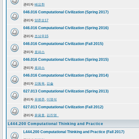
관리자
배요한
046.016 Computational Civilization (Spring 2017)
관리자
양준모17
046.016 Computational Civilization (Spring 2016)
관리자
조상우15
046.016 Computational Civilization (Fall 2015)
관리자
로파스
046.016 Computational Civilization (Spring 2015)
관리자
로파스
046.016 Computational Civilization (Spring 2014)
관리자
강동옥
,
김솔
027.013 Computational Civilization (Spring 2013)
관리자
유병준
,
이영석
027.013 Computational Civilization (Fall 2012)
관리자
윤용호
,
김진영_
L444.200 Computational Thinking and Practice
L444.200 Computational Thinking and Practice (Fall 2017)