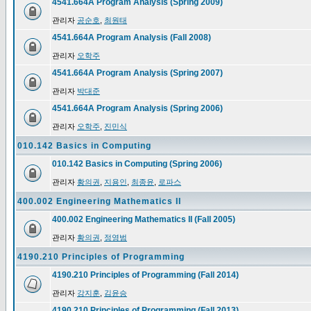
4541.664A Program Analysis (Spring 2009)
관리자
공순호
,
최원태
4541.664A Program Analysis (Fall 2008)
관리자
오학주
4541.664A Program Analysis (Spring 2007)
관리자
박대준
4541.664A Program Analysis (Spring 2006)
관리자
오학주
,
진민식
010.142 Basics in Computing
010.142 Basics in Computing (Spring 2006)
관리자
황의권
,
지용인
,
최종윤
,
로파스
400.002 Engineering Mathematics II
400.002 Engineering Mathematics II (Fall 2005)
관리자
황의권
,
정영범
4190.210 Principles of Programming
4190.210 Principles of Programming (Fall 2014)
관리자
강지훈
,
김윤승
4190.210 Principles of Programming (Fall 2013)