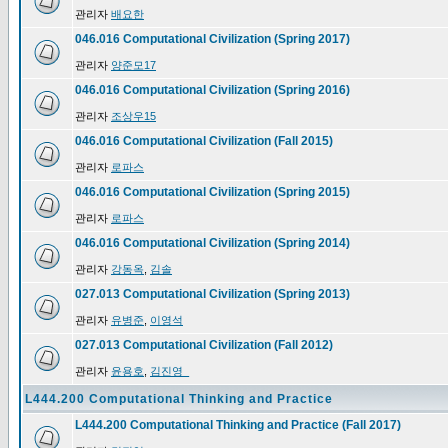
관리자
배요한
046.016 Computational Civilization (Spring 2017)
관리자
양준모17
046.016 Computational Civilization (Spring 2016)
관리자
조상우15
046.016 Computational Civilization (Fall 2015)
관리자
로파스
046.016 Computational Civilization (Spring 2015)
관리자
로파스
046.016 Computational Civilization (Spring 2014)
관리자
강동옥
,
김솔
027.013 Computational Civilization (Spring 2013)
관리자
유병준
,
이영석
027.013 Computational Civilization (Fall 2012)
관리자
윤용호
,
김진영_
L444.200 Computational Thinking and Practice
L444.200 Computational Thinking and Practice (Fall 2017)