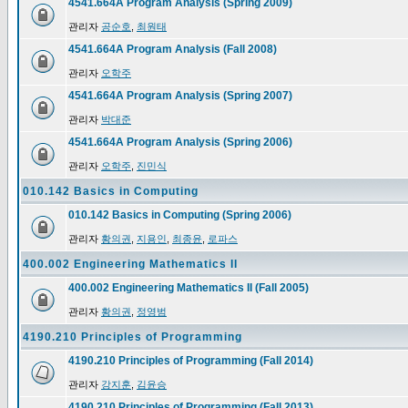
4541.664A Program Analysis (Spring 2009)
관리자
공순호
,
최원태
4541.664A Program Analysis (Fall 2008)
관리자
오학주
4541.664A Program Analysis (Spring 2007)
관리자
박대준
4541.664A Program Analysis (Spring 2006)
관리자
오학주
,
진민식
010.142 Basics in Computing
010.142 Basics in Computing (Spring 2006)
관리자
황의권
,
지용인
,
최종윤
,
로파스
400.002 Engineering Mathematics II
400.002 Engineering Mathematics II (Fall 2005)
관리자
황의권
,
정영범
4190.210 Principles of Programming
4190.210 Principles of Programming (Fall 2014)
관리자
강지훈
,
김윤승
4190.210 Principles of Programming (Fall 2013)