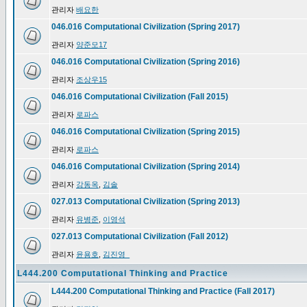
관리자
배요한
046.016 Computational Civilization (Spring 2017)
관리자
양준모17
046.016 Computational Civilization (Spring 2016)
관리자
조상우15
046.016 Computational Civilization (Fall 2015)
관리자
로파스
046.016 Computational Civilization (Spring 2015)
관리자
로파스
046.016 Computational Civilization (Spring 2014)
관리자
강동옥
,
김솔
027.013 Computational Civilization (Spring 2013)
관리자
유병준
,
이영석
027.013 Computational Civilization (Fall 2012)
관리자
윤용호
,
김진영_
L444.200 Computational Thinking and Practice
L444.200 Computational Thinking and Practice (Fall 2017)