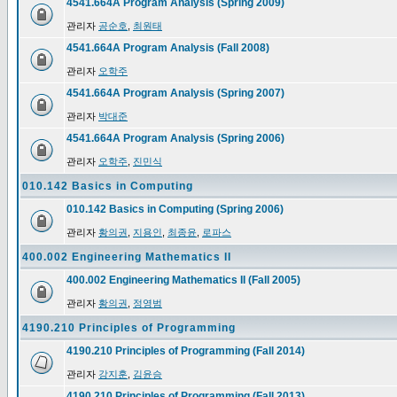
4541.664A Program Analysis (Spring 2009)
관리자
공순호
,
최원태
4541.664A Program Analysis (Fall 2008)
관리자
오학주
4541.664A Program Analysis (Spring 2007)
관리자
박대준
4541.664A Program Analysis (Spring 2006)
관리자
오학주
,
진민식
010.142 Basics in Computing
010.142 Basics in Computing (Spring 2006)
관리자
황의권
,
지용인
,
최종윤
,
로파스
400.002 Engineering Mathematics II
400.002 Engineering Mathematics II (Fall 2005)
관리자
황의권
,
정영범
4190.210 Principles of Programming
4190.210 Principles of Programming (Fall 2014)
관리자
강지훈
,
김윤승
4190.210 Principles of Programming (Fall 2013)