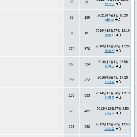
93
201
박규연
2021년7월1일 10:20
85
189
shkim
2019년12월27일 12:19
97
181
조민기
2018년12월28일 17:24
174
370
채경완
2018년1월1일 23:55
140
324
로파스
2016년1월4일 17:28
186
472
서장호
2014년12월24일 11:19
183
533
강동옥
2013년12월27일 8:50
175
482
강동옥
2012년12월26일 13:55
123
282
이승중