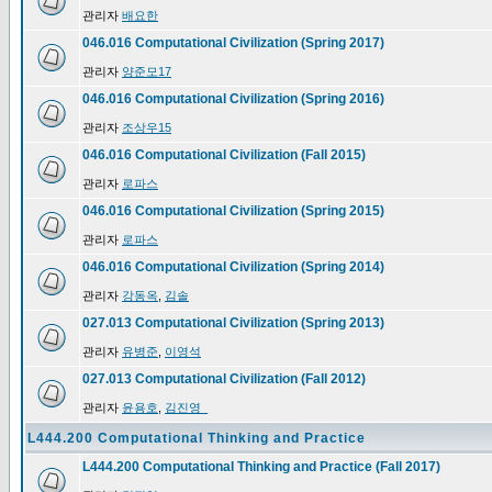
관리자
배요한
046.016 Computational Civilization (Spring 2017)
관리자
양준모17
046.016 Computational Civilization (Spring 2016)
관리자
조상우15
046.016 Computational Civilization (Fall 2015)
관리자
로파스
046.016 Computational Civilization (Spring 2015)
관리자
로파스
046.016 Computational Civilization (Spring 2014)
관리자
강동옥
,
김솔
027.013 Computational Civilization (Spring 2013)
관리자
유병준
,
이영석
027.013 Computational Civilization (Fall 2012)
관리자
윤용호
,
김진영_
L444.200 Computational Thinking and Practice
L444.200 Computational Thinking and Practice (Fall 2017)