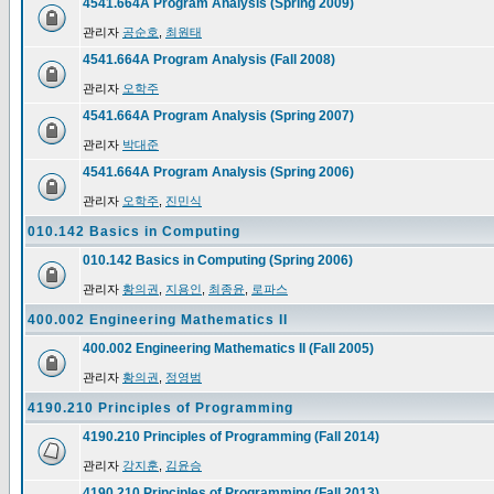
4541.664A Program Analysis (Spring 2009)
관리자
공순호
,
최원태
4541.664A Program Analysis (Fall 2008)
관리자
오학주
4541.664A Program Analysis (Spring 2007)
관리자
박대준
4541.664A Program Analysis (Spring 2006)
관리자
오학주
,
진민식
010.142 Basics in Computing
010.142 Basics in Computing (Spring 2006)
관리자
황의권
,
지용인
,
최종윤
,
로파스
400.002 Engineering Mathematics II
400.002 Engineering Mathematics II (Fall 2005)
관리자
황의권
,
정영범
4190.210 Principles of Programming
4190.210 Principles of Programming (Fall 2014)
관리자
강지훈
,
김윤승
4190.210 Principles of Programming (Fall 2013)