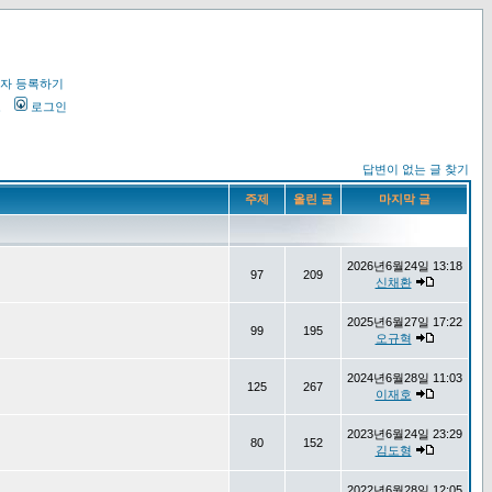
자 등록하기
오
로그인
답변이 없는 글 찾기
주제
올린 글
마지막 글
2026년6월24일 13:18
97
209
신채환
2025년6월27일 17:22
99
195
오규혁
2024년6월28일 11:03
125
267
이재호
2023년6월24일 23:29
80
152
김도형
2022년6월28일 12:05