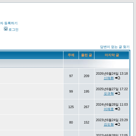
자 등록하기
오
로그인
답변이 없는 글 찾기
주제
올린 글
마지막 글
2026년6월24일 13:18
97
209
신채환
2025년6월27일 17:22
99
195
오규혁
2024년6월28일 11:03
125
267
이재호
2023년6월24일 23:29
80
152
김도형
2022년6월28일 12:05