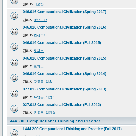
관리자
배요한
046.016 Computational Civilization (Spring 2017)
관리자
양준모17
046.016 Computational Civilization (Spring 2016)
관리자
조상우15
046.016 Computational Civilization (Fall 2015)
관리자
로파스
046.016 Computational Civilization (Spring 2015)
관리자
로파스
046.016 Computational Civilization (Spring 2014)
관리자
강동옥
,
김솔
027.013 Computational Civilization (Spring 2013)
관리자
유병준
,
이영석
027.013 Computational Civilization (Fall 2012)
관리자
윤용호
,
김진영_
L444.200 Computational Thinking and Practice
L444.200 Computational Thinking and Practice (Fall 2017)