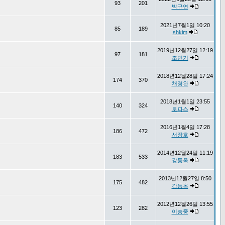
93
201
박규연
2021년7월1일 10:20
85
189
shkim
2019년12월27일 12:19
97
181
조민기
2018년12월28일 17:24
174
370
채경완
2018년1월1일 23:55
140
324
로파스
2016년1월4일 17:28
186
472
서장호
2014년12월24일 11:19
183
533
강동옥
2013년12월27일 8:50
175
482
강동옥
2012년12월26일 13:55
123
282
이승중