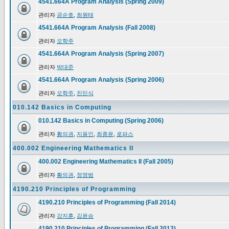
4541.664A Program Analysis (Spring 2009)
관리자
공순호
,
최원태
4541.664A Program Analysis (Fall 2008)
관리자
오학주
4541.664A Program Analysis (Spring 2007)
관리자
박대준
4541.664A Program Analysis (Spring 2006)
관리자
오학주
,
진민식
010.142 Basics in Computing
010.142 Basics in Computing (Spring 2006)
관리자
황의권
,
지용인
,
최종윤
,
로파스
400.002 Engineering Mathematics II
400.002 Engineering Mathematics II (Fall 2005)
관리자
황의권
,
정영범
4190.210 Principles of Programming
4190.210 Principles of Programming (Fall 2014)
관리자
강지훈
,
김윤승
4190.210 Principles of Programming (Fall 2013)