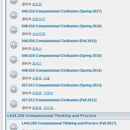
관리자
배요한
046.016 Computational Civilization (Spring 2017)
관리자
양준모17
046.016 Computational Civilization (Spring 2016)
관리자
조상우15
046.016 Computational Civilization (Fall 2015)
관리자
로파스
046.016 Computational Civilization (Spring 2015)
관리자
로파스
046.016 Computational Civilization (Spring 2014)
관리자
강동옥
,
김솔
027.013 Computational Civilization (Spring 2013)
관리자
유병준
,
이영석
027.013 Computational Civilization (Fall 2012)
관리자
윤용호
,
김진영_
L444.200 Computational Thinking and Practice
L444.200 Computational Thinking and Practice (Fall 2017)