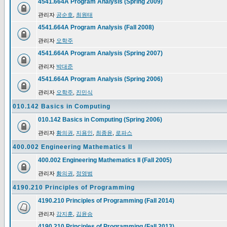
4541.664A Program Analysis (Spring 2009)
관리자
공순호
,
최원태
4541.664A Program Analysis (Fall 2008)
관리자
오학주
4541.664A Program Analysis (Spring 2007)
관리자
박대준
4541.664A Program Analysis (Spring 2006)
관리자
오학주
,
진민식
010.142 Basics in Computing
010.142 Basics in Computing (Spring 2006)
관리자
황의권
,
지용인
,
최종윤
,
로파스
400.002 Engineering Mathematics II
400.002 Engineering Mathematics II (Fall 2005)
관리자
황의권
,
정영범
4190.210 Principles of Programming
4190.210 Principles of Programming (Fall 2014)
관리자
강지훈
,
김윤승
4190.210 Principles of Programming (Fall 2013)