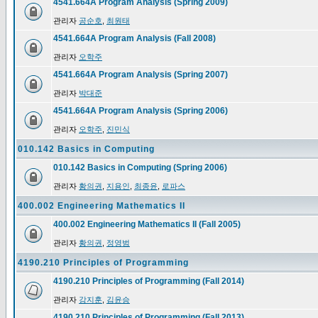
4541.664A Program Analysis (Spring 2009)
관리자
공순호
,
최원태
4541.664A Program Analysis (Fall 2008)
관리자
오학주
4541.664A Program Analysis (Spring 2007)
관리자
박대준
4541.664A Program Analysis (Spring 2006)
관리자
오학주
,
진민식
010.142 Basics in Computing
010.142 Basics in Computing (Spring 2006)
관리자
황의권
,
지용인
,
최종윤
,
로파스
400.002 Engineering Mathematics II
400.002 Engineering Mathematics II (Fall 2005)
관리자
황의권
,
정영범
4190.210 Principles of Programming
4190.210 Principles of Programming (Fall 2014)
관리자
강지훈
,
김윤승
4190.210 Principles of Programming (Fall 2013)