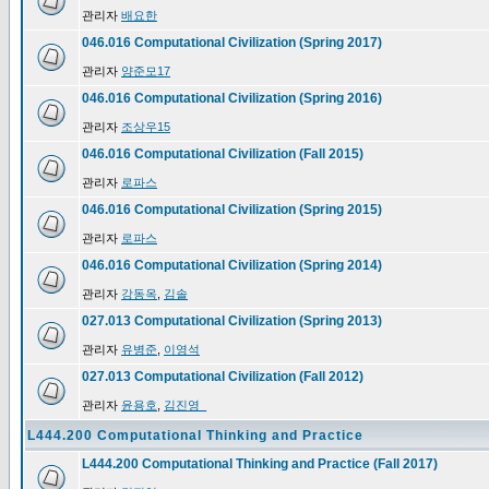
관리자
배요한
046.016 Computational Civilization (Spring 2017)
관리자
양준모17
046.016 Computational Civilization (Spring 2016)
관리자
조상우15
046.016 Computational Civilization (Fall 2015)
관리자
로파스
046.016 Computational Civilization (Spring 2015)
관리자
로파스
046.016 Computational Civilization (Spring 2014)
관리자
강동옥
,
김솔
027.013 Computational Civilization (Spring 2013)
관리자
유병준
,
이영석
027.013 Computational Civilization (Fall 2012)
관리자
윤용호
,
김진영_
L444.200 Computational Thinking and Practice
L444.200 Computational Thinking and Practice (Fall 2017)