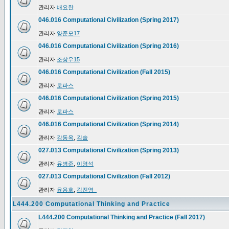
관리자
배요한
046.016 Computational Civilization (Spring 2017)
관리자
양준모17
046.016 Computational Civilization (Spring 2016)
관리자
조상우15
046.016 Computational Civilization (Fall 2015)
관리자
로파스
046.016 Computational Civilization (Spring 2015)
관리자
로파스
046.016 Computational Civilization (Spring 2014)
관리자
강동옥
,
김솔
027.013 Computational Civilization (Spring 2013)
관리자
유병준
,
이영석
027.013 Computational Civilization (Fall 2012)
관리자
윤용호
,
김진영_
L444.200 Computational Thinking and Practice
L444.200 Computational Thinking and Practice (Fall 2017)