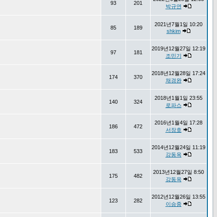
93
201
박규연
2021년7월1일 10:20
85
189
shkim
2019년12월27일 12:19
97
181
조민기
2018년12월28일 17:24
174
370
채경완
2018년1월1일 23:55
140
324
로파스
2016년1월4일 17:28
186
472
서장호
2014년12월24일 11:19
183
533
강동옥
2013년12월27일 8:50
175
482
강동옥
2012년12월26일 13:55
123
282
이승중