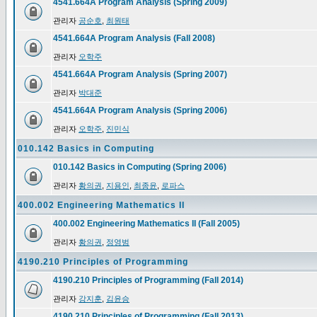
4541.664A Program Analysis (Spring 2009)
관리자
공순호
,
최원태
4541.664A Program Analysis (Fall 2008)
관리자
오학주
4541.664A Program Analysis (Spring 2007)
관리자
박대준
4541.664A Program Analysis (Spring 2006)
관리자
오학주
,
진민식
010.142 Basics in Computing
010.142 Basics in Computing (Spring 2006)
관리자
황의권
,
지용인
,
최종윤
,
로파스
400.002 Engineering Mathematics II
400.002 Engineering Mathematics II (Fall 2005)
관리자
황의권
,
정영범
4190.210 Principles of Programming
4190.210 Principles of Programming (Fall 2014)
관리자
강지훈
,
김윤승
4190.210 Principles of Programming (Fall 2013)