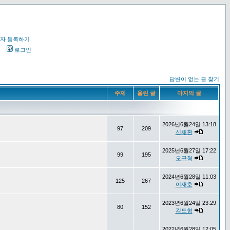
자 등록하기
오
로그인
답변이 없는 글 찾기
주제
올린 글
마지막 글
2026년6월24일 13:18
97
209
신채환
2025년6월27일 17:22
99
195
오규혁
2024년6월28일 11:03
125
267
이재호
2023년6월24일 23:29
80
152
김도형
2022년6월28일 12:05