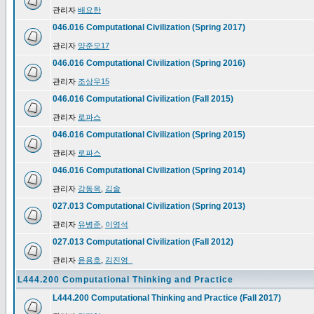
관리자
배요한
046.016 Computational Civilization (Spring 2017)
관리자
양준모17
046.016 Computational Civilization (Spring 2016)
관리자
조상우15
046.016 Computational Civilization (Fall 2015)
관리자
로파스
046.016 Computational Civilization (Spring 2015)
관리자
로파스
046.016 Computational Civilization (Spring 2014)
관리자
강동옥
,
김솔
027.013 Computational Civilization (Spring 2013)
관리자
유병준
,
이영석
027.013 Computational Civilization (Fall 2012)
관리자
윤용호
,
김진영_
L444.200 Computational Thinking and Practice
L444.200 Computational Thinking and Practice (Fall 2017)