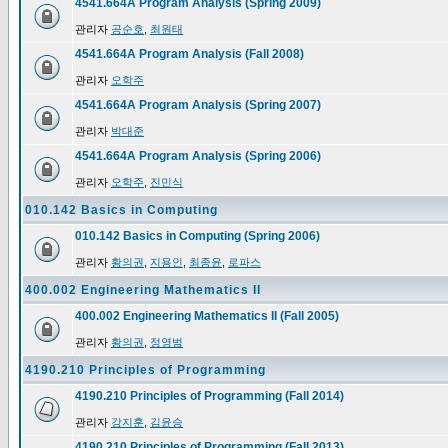
4541.664A Program Analysis (Spring 2009)
관리자
공순호
,
최원태
4541.664A Program Analysis (Fall 2008)
관리자
오학주
4541.664A Program Analysis (Spring 2007)
관리자
박대준
4541.664A Program Analysis (Spring 2006)
관리자
오학주
,
진민식
010.142 Basics in Computing
010.142 Basics in Computing (Spring 2006)
관리자
황의권
,
지용인
,
최종윤
,
로파스
400.002 Engineering Mathematics II
400.002 Engineering Mathematics II (Fall 2005)
관리자
황의권
,
정영범
4190.210 Principles of Programming
4190.210 Principles of Programming (Fall 2014)
관리자
강지훈
,
김윤승
4190.210 Principles of Programming (Fall 2013)