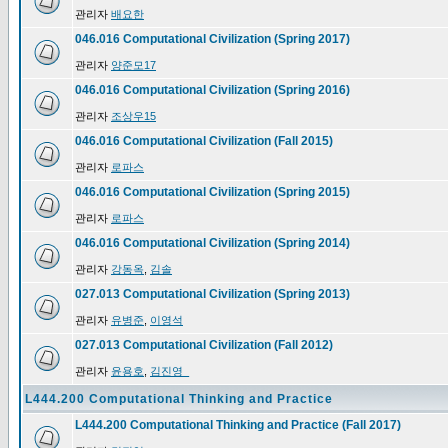
관리자
배요한
046.016 Computational Civilization (Spring 2017)
관리자
양준모17
046.016 Computational Civilization (Spring 2016)
관리자
조상우15
046.016 Computational Civilization (Fall 2015)
관리자
로파스
046.016 Computational Civilization (Spring 2015)
관리자
로파스
046.016 Computational Civilization (Spring 2014)
관리자
강동옥
,
김솔
027.013 Computational Civilization (Spring 2013)
관리자
유병준
,
이영석
027.013 Computational Civilization (Fall 2012)
관리자
윤용호
,
김진영_
L444.200 Computational Thinking and Practice
L444.200 Computational Thinking and Practice (Fall 2017)