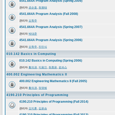
4541.664A Program Analysis (Spring 2009)
관리자
공순호
,
최원태
4541.664A Program Analysis (Fall 2008)
관리자
오학주
4541.664A Program Analysis (Spring 2007)
관리자
박대준
4541.664A Program Analysis (Spring 2006)
관리자
오학주
,
진민식
010.142 Basics in Computing
010.142 Basics in Computing (Spring 2006)
관리자
황의권
,
지용인
,
최종윤
,
로파스
400.002 Engineering Mathematics II
400.002 Engineering Mathematics II (Fall 2005)
관리자
황의권
,
정영범
4190.210 Principles of Programming
4190.210 Principles of Programming (Fall 2014)
관리자
강지훈
,
김윤승
4190.210 Principles of Programming (Fall 2013)