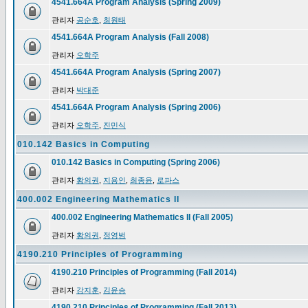
4541.664A Program Analysis (Spring 2009)
관리자
공순호
,
최원태
4541.664A Program Analysis (Fall 2008)
관리자
오학주
4541.664A Program Analysis (Spring 2007)
관리자
박대준
4541.664A Program Analysis (Spring 2006)
관리자
오학주
,
진민식
010.142 Basics in Computing
010.142 Basics in Computing (Spring 2006)
관리자
황의권
,
지용인
,
최종윤
,
로파스
400.002 Engineering Mathematics II
400.002 Engineering Mathematics II (Fall 2005)
관리자
황의권
,
정영범
4190.210 Principles of Programming
4190.210 Principles of Programming (Fall 2014)
관리자
강지훈
,
김윤승
4190.210 Principles of Programming (Fall 2013)