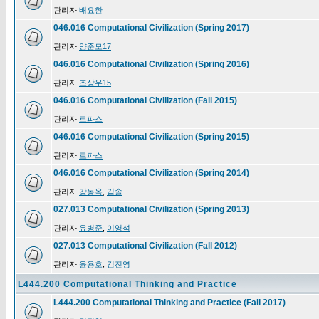
관리자
배요한
046.016 Computational Civilization (Spring 2017)
관리자
양준모17
046.016 Computational Civilization (Spring 2016)
관리자
조상우15
046.016 Computational Civilization (Fall 2015)
관리자
로파스
046.016 Computational Civilization (Spring 2015)
관리자
로파스
046.016 Computational Civilization (Spring 2014)
관리자
강동옥
,
김솔
027.013 Computational Civilization (Spring 2013)
관리자
유병준
,
이영석
027.013 Computational Civilization (Fall 2012)
관리자
윤용호
,
김진영_
L444.200 Computational Thinking and Practice
L444.200 Computational Thinking and Practice (Fall 2017)