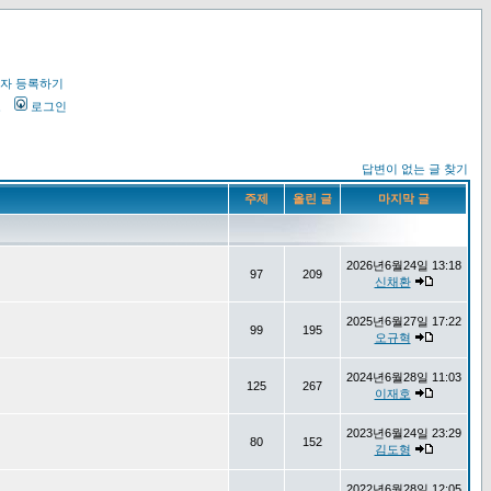
자 등록하기
오
로그인
답변이 없는 글 찾기
주제
올린 글
마지막 글
2026년6월24일 13:18
97
209
신채환
2025년6월27일 17:22
99
195
오규혁
2024년6월28일 11:03
125
267
이재호
2023년6월24일 23:29
80
152
김도형
2022년6월28일 12:05