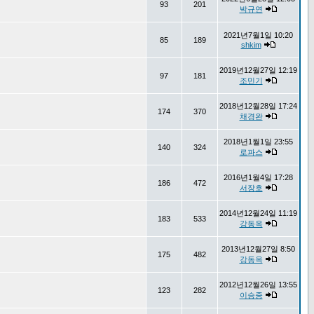
93
201
박규연
2021년7월1일 10:20
85
189
shkim
2019년12월27일 12:19
97
181
조민기
2018년12월28일 17:24
174
370
채경완
2018년1월1일 23:55
140
324
로파스
2016년1월4일 17:28
186
472
서장호
2014년12월24일 11:19
183
533
강동옥
2013년12월27일 8:50
175
482
강동옥
2012년12월26일 13:55
123
282
이승중