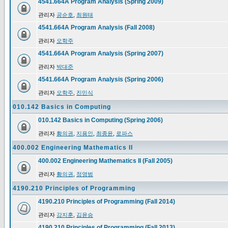
4541.664A Program Analysis (Spring 2009)
관리자
공순호
,
최원태
4541.664A Program Analysis (Fall 2008)
관리자
오학주
4541.664A Program Analysis (Spring 2007)
관리자
박대준
4541.664A Program Analysis (Spring 2006)
관리자
오학주
,
진민식
010.142 Basics in Computing
010.142 Basics in Computing (Spring 2006)
관리자
황의권
,
지용인
,
최종윤
,
로파스
400.002 Engineering Mathematics II
400.002 Engineering Mathematics II (Fall 2005)
관리자
황의권
,
정영범
4190.210 Principles of Programming
4190.210 Principles of Programming (Fall 2014)
관리자
강지훈
,
김윤승
4190.210 Principles of Programming (Fall 2013)