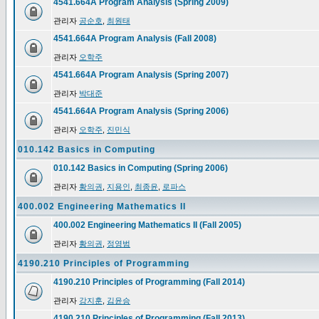
4541.664A Program Analysis (Spring 2009)
관리자
공순호
,
최원태
4541.664A Program Analysis (Fall 2008)
관리자
오학주
4541.664A Program Analysis (Spring 2007)
관리자
박대준
4541.664A Program Analysis (Spring 2006)
관리자
오학주
,
진민식
010.142 Basics in Computing
010.142 Basics in Computing (Spring 2006)
관리자
황의권
,
지용인
,
최종윤
,
로파스
400.002 Engineering Mathematics II
400.002 Engineering Mathematics II (Fall 2005)
관리자
황의권
,
정영범
4190.210 Principles of Programming
4190.210 Principles of Programming (Fall 2014)
관리자
강지훈
,
김윤승
4190.210 Principles of Programming (Fall 2013)