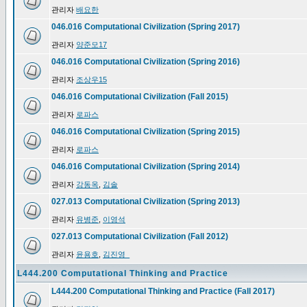
관리자
배요한
046.016 Computational Civilization (Spring 2017)
관리자
양준모17
046.016 Computational Civilization (Spring 2016)
관리자
조상우15
046.016 Computational Civilization (Fall 2015)
관리자
로파스
046.016 Computational Civilization (Spring 2015)
관리자
로파스
046.016 Computational Civilization (Spring 2014)
관리자
강동옥
,
김솔
027.013 Computational Civilization (Spring 2013)
관리자
유병준
,
이영석
027.013 Computational Civilization (Fall 2012)
관리자
윤용호
,
김진영_
L444.200 Computational Thinking and Practice
L444.200 Computational Thinking and Practice (Fall 2017)