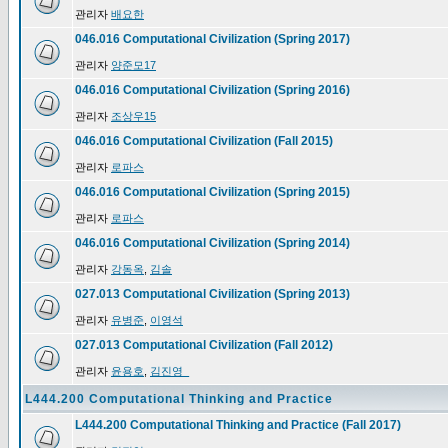
관리자
배요한
046.016 Computational Civilization (Spring 2017)
관리자
양준모17
046.016 Computational Civilization (Spring 2016)
관리자
조상우15
046.016 Computational Civilization (Fall 2015)
관리자
로파스
046.016 Computational Civilization (Spring 2015)
관리자
로파스
046.016 Computational Civilization (Spring 2014)
관리자
강동옥
,
김솔
027.013 Computational Civilization (Spring 2013)
관리자
유병준
,
이영석
027.013 Computational Civilization (Fall 2012)
관리자
윤용호
,
김진영_
L444.200 Computational Thinking and Practice
L444.200 Computational Thinking and Practice (Fall 2017)