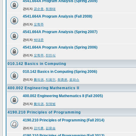
4541.664A Program Analysis (Spring 2009)
관리자
공순호
,
최원태
4541.664A Program Analysis (Fall 2008)
관리자
오학주
4541.664A Program Analysis (Spring 2007)
관리자
박대준
4541.664A Program Analysis (Spring 2006)
관리자
오학주
,
진민식
010.142 Basics in Computing
010.142 Basics in Computing (Spring 2006)
관리자
황의권
,
지용인
,
최종윤
,
로파스
400.002 Engineering Mathematics II
400.002 Engineering Mathematics II (Fall 2005)
관리자
황의권
,
정영범
4190.210 Principles of Programming
4190.210 Principles of Programming (Fall 2014)
관리자
강지훈
,
김윤승
4190.210 Principles of Programming (Fall 2013)