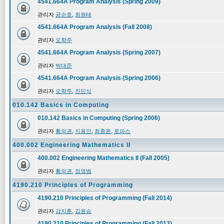
4541.664A Program Analysis (Spring 2009)
관리자
공순호
,
최원태
4541.664A Program Analysis (Fall 2008)
관리자
오학주
4541.664A Program Analysis (Spring 2007)
관리자
박대준
4541.664A Program Analysis (Spring 2006)
관리자
오학주
,
진민식
010.142 Basics in Computing
010.142 Basics in Computing (Spring 2006)
관리자
황의권
,
지용인
,
최종윤
,
로파스
400.002 Engineering Mathematics II
400.002 Engineering Mathematics II (Fall 2005)
관리자
황의권
,
정영범
4190.210 Principles of Programming
4190.210 Principles of Programming (Fall 2014)
관리자
강지훈
,
김윤승
4190.210 Principles of Programming (Fall 2013)