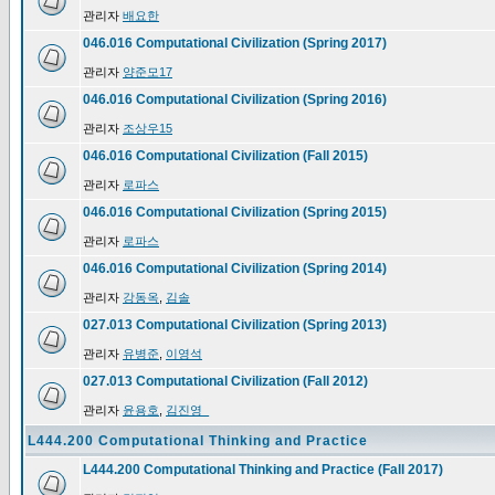
관리자
배요한
046.016 Computational Civilization (Spring 2017)
관리자
양준모17
046.016 Computational Civilization (Spring 2016)
관리자
조상우15
046.016 Computational Civilization (Fall 2015)
관리자
로파스
046.016 Computational Civilization (Spring 2015)
관리자
로파스
046.016 Computational Civilization (Spring 2014)
관리자
강동옥
,
김솔
027.013 Computational Civilization (Spring 2013)
관리자
유병준
,
이영석
027.013 Computational Civilization (Fall 2012)
관리자
윤용호
,
김진영_
L444.200 Computational Thinking and Practice
L444.200 Computational Thinking and Practice (Fall 2017)