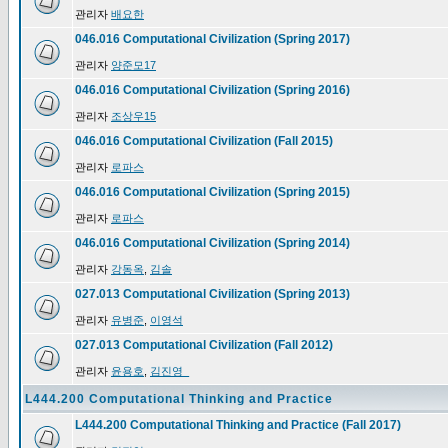
관리자
배요한
046.016 Computational Civilization (Spring 2017)
관리자
양준모17
046.016 Computational Civilization (Spring 2016)
관리자
조상우15
046.016 Computational Civilization (Fall 2015)
관리자
로파스
046.016 Computational Civilization (Spring 2015)
관리자
로파스
046.016 Computational Civilization (Spring 2014)
관리자
강동옥
,
김솔
027.013 Computational Civilization (Spring 2013)
관리자
유병준
,
이영석
027.013 Computational Civilization (Fall 2012)
관리자
윤용호
,
김진영_
L444.200 Computational Thinking and Practice
L444.200 Computational Thinking and Practice (Fall 2017)