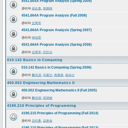
4541.664A Program Analysis (Spring 2009)
관리자
공순호
,
최원태
4541.664A Program Analysis (Fall 2008)
관리자
오학주
4541.664A Program Analysis (Spring 2007)
관리자
박대준
4541.664A Program Analysis (Spring 2006)
관리자
오학주
,
진민식
010.142 Basics in Computing
010.142 Basics in Computing (Spring 2006)
관리자
황의권
,
지용인
,
최종윤
,
로파스
400.002 Engineering Mathematics II
400.002 Engineering Mathematics II (Fall 2005)
관리자
황의권
,
정영범
4190.210 Principles of Programming
4190.210 Principles of Programming (Fall 2014)
관리자
강지훈
,
김윤승
4190.210 Principles of Programming (Fall 2013)