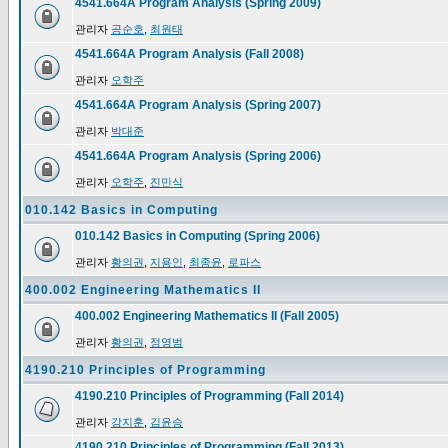
4541.664A Program Analysis (Spring 2009)
관리자
공순호
,
최원태
4541.664A Program Analysis (Fall 2008)
관리자
오학주
4541.664A Program Analysis (Spring 2007)
관리자
박대준
4541.664A Program Analysis (Spring 2006)
관리자
오학주
,
진민식
010.142 Basics in Computing
010.142 Basics in Computing (Spring 2006)
관리자
황의권
,
지용인
,
최종윤
,
로파스
400.002 Engineering Mathematics II
400.002 Engineering Mathematics II (Fall 2005)
관리자
황의권
,
정영범
4190.210 Principles of Programming
4190.210 Principles of Programming (Fall 2014)
관리자
강지훈
,
김윤승
4190.210 Principles of Programming (Fall 2013)