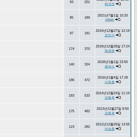
93
201
박규연
2021년7월1일 10:20
85
189
shkim
2019년12월27일 12:19
97
181
조민기
2018년12월28일 17:24
174
370
채경완
2018년1월1일 23:55
140
324
로파스
2016년1월4일 17:28
186
472
서장호
2014년12월24일 11:19
183
533
강동옥
2013년12월27일 8:50
175
482
강동옥
2012년12월26일 13:55
123
282
이승중