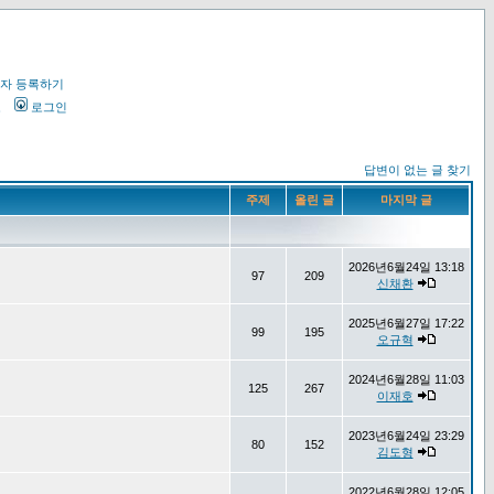
자 등록하기
오
로그인
답변이 없는 글 찾기
주제
올린 글
마지막 글
2026년6월24일 13:18
97
209
신채환
2025년6월27일 17:22
99
195
오규혁
2024년6월28일 11:03
125
267
이재호
2023년6월24일 23:29
80
152
김도형
2022년6월28일 12:05