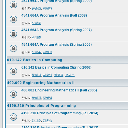
4541.664A Program Analysis (Spring 2009)
관리자
공순호
,
최원태
4541.664A Program Analysis (Fall 2008)
관리자
오학주
4541.664A Program Analysis (Spring 2007)
관리자
박대준
4541.664A Program Analysis (Spring 2006)
관리자
오학주
,
진민식
010.142 Basics in Computing
010.142 Basics in Computing (Spring 2006)
관리자
황의권
,
지용인
,
최종윤
,
로파스
400.002 Engineering Mathematics II
400.002 Engineering Mathematics II (Fall 2005)
관리자
황의권
,
정영범
4190.210 Principles of Programming
4190.210 Principles of Programming (Fall 2014)
관리자
강지훈
,
김윤승
4190.210 Principles of Programming (Fall 2013)