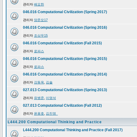
관리자
배요한
046.016 Computational Civilization (Spring 2017)
관리자
양준모17
046.016 Computational Civilization (Spring 2016)
관리자
조상우15
046.016 Computational Civilization (Fall 2015)
관리자
로파스
046.016 Computational Civilization (Spring 2015)
관리자
로파스
046.016 Computational Civilization (Spring 2014)
관리자
강동옥
,
김솔
027.013 Computational Civilization (Spring 2013)
관리자
유병준
,
이영석
027.013 Computational Civilization (Fall 2012)
관리자
윤용호
,
김진영_
L444.200 Computational Thinking and Practice
L444.200 Computational Thinking and Practice (Fall 2017)