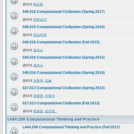
관리자
배요한
046.016 Computational Civilization (Spring 2017)
관리자
양준모17
046.016 Computational Civilization (Spring 2016)
관리자
조상우15
046.016 Computational Civilization (Fall 2015)
관리자
로파스
046.016 Computational Civilization (Spring 2015)
관리자
로파스
046.016 Computational Civilization (Spring 2014)
관리자
강동옥
,
김솔
027.013 Computational Civilization (Spring 2013)
관리자
유병준
,
이영석
027.013 Computational Civilization (Fall 2012)
관리자
윤용호
,
김진영_
L444.200 Computational Thinking and Practice
L444.200 Computational Thinking and Practice (Fall 2017)