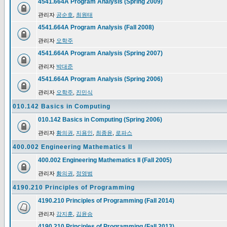
4541.664A Program Analysis (Spring 2009)
관리자
공순호
,
최원태
4541.664A Program Analysis (Fall 2008)
관리자
오학주
4541.664A Program Analysis (Spring 2007)
관리자
박대준
4541.664A Program Analysis (Spring 2006)
관리자
오학주
,
진민식
010.142 Basics in Computing
010.142 Basics in Computing (Spring 2006)
관리자
황의권
,
지용인
,
최종윤
,
로파스
400.002 Engineering Mathematics II
400.002 Engineering Mathematics II (Fall 2005)
관리자
황의권
,
정영범
4190.210 Principles of Programming
4190.210 Principles of Programming (Fall 2014)
관리자
강지훈
,
김윤승
4190.210 Principles of Programming (Fall 2013)