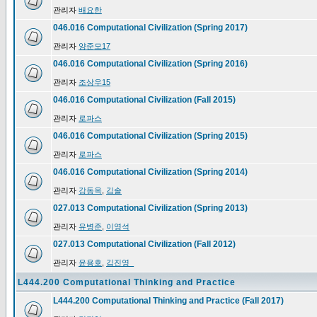
관리자
배요한
046.016 Computational Civilization (Spring 2017)
관리자
양준모17
046.016 Computational Civilization (Spring 2016)
관리자
조상우15
046.016 Computational Civilization (Fall 2015)
관리자
로파스
046.016 Computational Civilization (Spring 2015)
관리자
로파스
046.016 Computational Civilization (Spring 2014)
관리자
강동옥
,
김솔
027.013 Computational Civilization (Spring 2013)
관리자
유병준
,
이영석
027.013 Computational Civilization (Fall 2012)
관리자
윤용호
,
김진영_
L444.200 Computational Thinking and Practice
L444.200 Computational Thinking and Practice (Fall 2017)