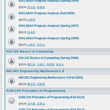
4541.664A Program Analysis (Spring 2009)
관리자
공순호
,
최원태
4541.664A Program Analysis (Fall 2008)
관리자
오학주
4541.664A Program Analysis (Spring 2007)
관리자
박대준
4541.664A Program Analysis (Spring 2006)
관리자
오학주
,
진민식
010.142 Basics in Computing
010.142 Basics in Computing (Spring 2006)
관리자
황의권
,
지용인
,
최종윤
,
로파스
400.002 Engineering Mathematics II
400.002 Engineering Mathematics II (Fall 2005)
관리자
황의권
,
정영범
4190.210 Principles of Programming
4190.210 Principles of Programming (Fall 2014)
관리자
강지훈
,
김윤승
4190.210 Principles of Programming (Fall 2013)