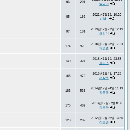
93
201
박규연
2021년7월1일 10:20
85
189
shkim
2019년12월27일 12:19
97
181
조민기
2018년12월28일 17:24
174
370
채경완
2018년1월1일 23:55
140
324
로파스
2016년1월4일 17:28
186
472
서장호
2014년12월24일 11:19
183
533
강동옥
2013년12월27일 8:50
175
482
강동옥
2012년12월26일 13:55
123
282
이승중