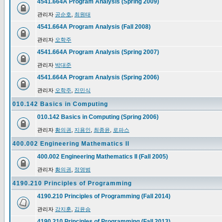
4541.664A Program Analysis (Spring 2009)
관리자
공순호
,
최원태
4541.664A Program Analysis (Fall 2008)
관리자
오학주
4541.664A Program Analysis (Spring 2007)
관리자
박대준
4541.664A Program Analysis (Spring 2006)
관리자
오학주
,
진민식
010.142 Basics in Computing
010.142 Basics in Computing (Spring 2006)
관리자
황의권
,
지용인
,
최종윤
,
로파스
400.002 Engineering Mathematics II
400.002 Engineering Mathematics II (Fall 2005)
관리자
황의권
,
정영범
4190.210 Principles of Programming
4190.210 Principles of Programming (Fall 2014)
관리자
강지훈
,
김윤승
4190.210 Principles of Programming (Fall 2013)