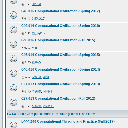
관리자
배요한
046.016 Computational Civilization (Spring 2017)
관리자
양준모17
046.016 Computational Civilization (Spring 2016)
관리자
조상우15
046.016 Computational Civilization (Fall 2015)
관리자
로파스
046.016 Computational Civilization (Spring 2015)
관리자
로파스
046.016 Computational Civilization (Spring 2014)
관리자
강동옥
,
김솔
027.013 Computational Civilization (Spring 2013)
관리자
유병준
,
이영석
027.013 Computational Civilization (Fall 2012)
관리자
윤용호
,
김진영_
L444.200 Computational Thinking and Practice
L444.200 Computational Thinking and Practice (Fall 2017)