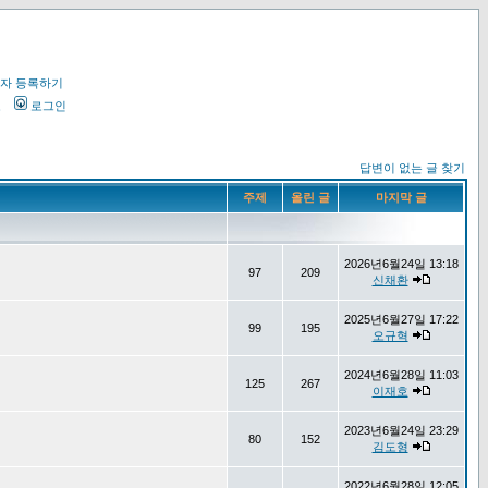
자 등록하기
오
로그인
답변이 없는 글 찾기
주제
올린 글
마지막 글
2026년6월24일 13:18
97
209
신채환
2025년6월27일 17:22
99
195
오규혁
2024년6월28일 11:03
125
267
이재호
2023년6월24일 23:29
80
152
김도형
2022년6월28일 12:05