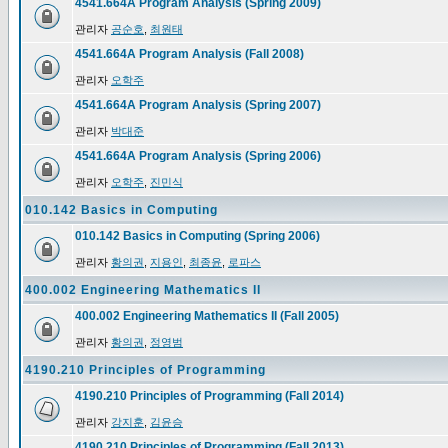
4541.664A Program Analysis (Spring 2009)
관리자
공순호
,
최원태
4541.664A Program Analysis (Fall 2008)
관리자
오학주
4541.664A Program Analysis (Spring 2007)
관리자
박대준
4541.664A Program Analysis (Spring 2006)
관리자
오학주
,
진민식
010.142 Basics in Computing
010.142 Basics in Computing (Spring 2006)
관리자
황의권
,
지용인
,
최종윤
,
로파스
400.002 Engineering Mathematics II
400.002 Engineering Mathematics II (Fall 2005)
관리자
황의권
,
정영범
4190.210 Principles of Programming
4190.210 Principles of Programming (Fall 2014)
관리자
강지훈
,
김윤승
4190.210 Principles of Programming (Fall 2013)