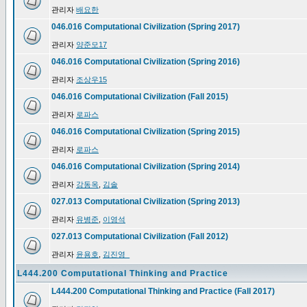
관리자
배요한
046.016 Computational Civilization (Spring 2017)
관리자
양준모17
046.016 Computational Civilization (Spring 2016)
관리자
조상우15
046.016 Computational Civilization (Fall 2015)
관리자
로파스
046.016 Computational Civilization (Spring 2015)
관리자
로파스
046.016 Computational Civilization (Spring 2014)
관리자
강동옥
,
김솔
027.013 Computational Civilization (Spring 2013)
관리자
유병준
,
이영석
027.013 Computational Civilization (Fall 2012)
관리자
윤용호
,
김진영_
L444.200 Computational Thinking and Practice
L444.200 Computational Thinking and Practice (Fall 2017)