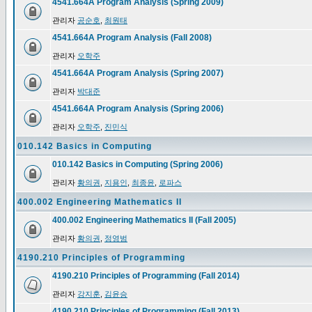
4541.664A Program Analysis (Spring 2009)
관리자
공순호
,
최원태
4541.664A Program Analysis (Fall 2008)
관리자
오학주
4541.664A Program Analysis (Spring 2007)
관리자
박대준
4541.664A Program Analysis (Spring 2006)
관리자
오학주
,
진민식
010.142 Basics in Computing
010.142 Basics in Computing (Spring 2006)
관리자
황의권
,
지용인
,
최종윤
,
로파스
400.002 Engineering Mathematics II
400.002 Engineering Mathematics II (Fall 2005)
관리자
황의권
,
정영범
4190.210 Principles of Programming
4190.210 Principles of Programming (Fall 2014)
관리자
강지훈
,
김윤승
4190.210 Principles of Programming (Fall 2013)