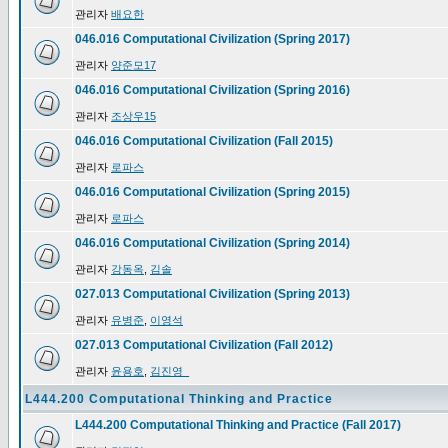
관리자
배요한
046.016 Computational Civilization (Spring 2017)
관리자
양준모17
046.016 Computational Civilization (Spring 2016)
관리자
조상우15
046.016 Computational Civilization (Fall 2015)
관리자
로파스
046.016 Computational Civilization (Spring 2015)
관리자
로파스
046.016 Computational Civilization (Spring 2014)
관리자
강동옥
,
김솔
027.013 Computational Civilization (Spring 2013)
관리자
유병준
,
이영석
027.013 Computational Civilization (Fall 2012)
관리자
윤용호
,
김진영_
L444.200 Computational Thinking and Practice
L444.200 Computational Thinking and Practice (Fall 2017)