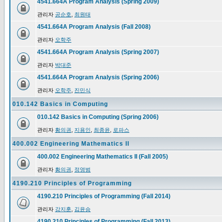
4541.664A Program Analysis (Spring 2009)
관리자
공순호
,
최원태
4541.664A Program Analysis (Fall 2008)
관리자
오학주
4541.664A Program Analysis (Spring 2007)
관리자
박대준
4541.664A Program Analysis (Spring 2006)
관리자
오학주
,
진민식
010.142 Basics in Computing
010.142 Basics in Computing (Spring 2006)
관리자
황의권
,
지용인
,
최종윤
,
로파스
400.002 Engineering Mathematics II
400.002 Engineering Mathematics II (Fall 2005)
관리자
황의권
,
정영범
4190.210 Principles of Programming
4190.210 Principles of Programming (Fall 2014)
관리자
강지훈
,
김윤승
4190.210 Principles of Programming (Fall 2013)