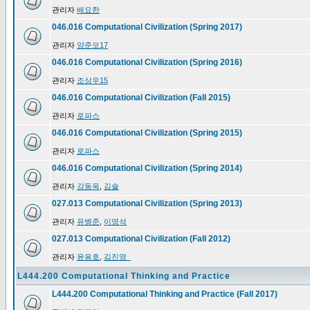
관리자
배요한
046.016 Computational Civilization (Spring 2017)
관리자
양준모17
046.016 Computational Civilization (Spring 2016)
관리자
조상우15
046.016 Computational Civilization (Fall 2015)
관리자
로파스
046.016 Computational Civilization (Spring 2015)
관리자
로파스
046.016 Computational Civilization (Spring 2014)
관리자
강동옥
,
김솔
027.013 Computational Civilization (Spring 2013)
관리자
유병준
,
이영석
027.013 Computational Civilization (Fall 2012)
관리자
윤용호
,
김진영_
L444.200 Computational Thinking and Practice
L444.200 Computational Thinking and Practice (Fall 2017)