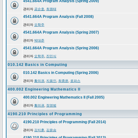
4541.664A Program Analysis (Spring 2009)
관리자
공순호
,
최원태
4541.664A Program Analysis (Fall 2008)
관리자
오학주
4541.664A Program Analysis (Spring 2007)
관리자
박대준
4541.664A Program Analysis (Spring 2006)
관리자
오학주
,
진민식
010.142 Basics in Computing
010.142 Basics in Computing (Spring 2006)
관리자
황의권
,
지용인
,
최종윤
,
로파스
400.002 Engineering Mathematics II
400.002 Engineering Mathematics II (Fall 2005)
관리자
황의권
,
정영범
4190.210 Principles of Programming
4190.210 Principles of Programming (Fall 2014)
관리자
강지훈
,
김윤승
4190.210 Principles of Programming (Fall 2013)