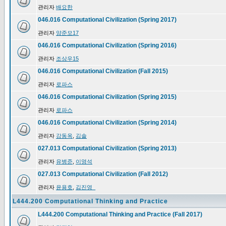
관리자
배요한
046.016 Computational Civilization (Spring 2017)
관리자
양준모17
046.016 Computational Civilization (Spring 2016)
관리자
조상우15
046.016 Computational Civilization (Fall 2015)
관리자
로파스
046.016 Computational Civilization (Spring 2015)
관리자
로파스
046.016 Computational Civilization (Spring 2014)
관리자
강동옥
,
김솔
027.013 Computational Civilization (Spring 2013)
관리자
유병준
,
이영석
027.013 Computational Civilization (Fall 2012)
관리자
윤용호
,
김진영_
L444.200 Computational Thinking and Practice
L444.200 Computational Thinking and Practice (Fall 2017)