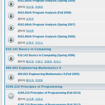
4541.664A Program Analysis (Spring 2009)
관리자
공순호
,
최원태
4541.664A Program Analysis (Fall 2008)
관리자
오학주
4541.664A Program Analysis (Spring 2007)
관리자
박대준
4541.664A Program Analysis (Spring 2006)
관리자
오학주
,
진민식
010.142 Basics in Computing
010.142 Basics in Computing (Spring 2006)
관리자
황의권
,
지용인
,
최종윤
,
로파스
400.002 Engineering Mathematics II
400.002 Engineering Mathematics II (Fall 2005)
관리자
황의권
,
정영범
4190.210 Principles of Programming
4190.210 Principles of Programming (Fall 2014)
관리자
강지훈
,
김윤승
4190.210 Principles of Programming (Fall 2013)