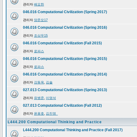
관리자
배요한
046.016 Computational Civilization (Spring 2017)
관리자
양준모17
046.016 Computational Civilization (Spring 2016)
관리자
조상우15
046.016 Computational Civilization (Fall 2015)
관리자
로파스
046.016 Computational Civilization (Spring 2015)
관리자
로파스
046.016 Computational Civilization (Spring 2014)
관리자
강동옥
,
김솔
027.013 Computational Civilization (Spring 2013)
관리자
유병준
,
이영석
027.013 Computational Civilization (Fall 2012)
관리자
윤용호
,
김진영_
L444.200 Computational Thinking and Practice
L444.200 Computational Thinking and Practice (Fall 2017)