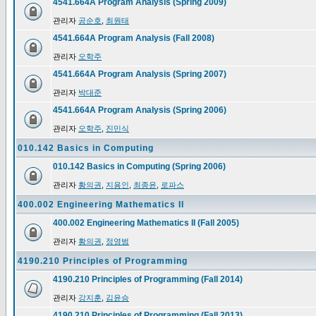
4541.664A Program Analysis (Spring 2009)
관리자
공순호
,
최원태
4541.664A Program Analysis (Fall 2008)
관리자
오학주
4541.664A Program Analysis (Spring 2007)
관리자
박대준
4541.664A Program Analysis (Spring 2006)
관리자
오학주
,
진민식
010.142 Basics in Computing
010.142 Basics in Computing (Spring 2006)
관리자
황의권
,
지용인
,
최종윤
,
로파스
400.002 Engineering Mathematics II
400.002 Engineering Mathematics II (Fall 2005)
관리자
황의권
,
정영범
4190.210 Principles of Programming
4190.210 Principles of Programming (Fall 2014)
관리자
강지훈
,
김윤승
4190.210 Principles of Programming (Fall 2013)