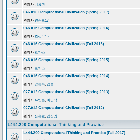
관리자
배요한
046.016 Computational Civilization (Spring 2017)
관리자
양준모17
046.016 Computational Civilization (Spring 2016)
관리자
조상우15
046.016 Computational Civilization (Fall 2015)
관리자
로파스
046.016 Computational Civilization (Spring 2015)
관리자
로파스
046.016 Computational Civilization (Spring 2014)
관리자
강동옥
,
김솔
027.013 Computational Civilization (Spring 2013)
관리자
유병준
,
이영석
027.013 Computational Civilization (Fall 2012)
관리자
윤용호
,
김진영_
L444.200 Computational Thinking and Practice
L444.200 Computational Thinking and Practice (Fall 2017)