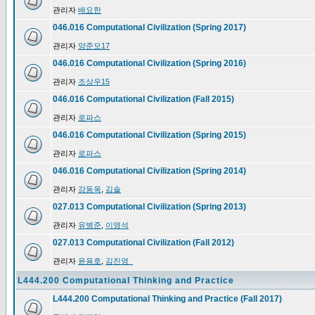
관리자
배요한
046.016 Computational Civilization (Spring 2017)
관리자
양준모17
046.016 Computational Civilization (Spring 2016)
관리자
조상우15
046.016 Computational Civilization (Fall 2015)
관리자
로파스
046.016 Computational Civilization (Spring 2015)
관리자
로파스
046.016 Computational Civilization (Spring 2014)
관리자
강동옥
,
김솔
027.013 Computational Civilization (Spring 2013)
관리자
유병준
,
이영석
027.013 Computational Civilization (Fall 2012)
관리자
윤용호
,
김진영_
L444.200 Computational Thinking and Practice
L444.200 Computational Thinking and Practice (Fall 2017)