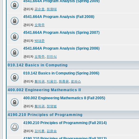
4541.664A Program Analysis (Spring 2009)
관리자
공순호
,
최원태
4541.664A Program Analysis (Fall 2008)
관리자
오학주
4541.664A Program Analysis (Spring 2007)
관리자
박대준
4541.664A Program Analysis (Spring 2006)
관리자
오학주
,
진민식
010.142 Basics in Computing
010.142 Basics in Computing (Spring 2006)
관리자
황의권
,
지용인
,
최종윤
,
로파스
400.002 Engineering Mathematics II
400.002 Engineering Mathematics II (Fall 2005)
관리자
황의권
,
정영범
4190.210 Principles of Programming
4190.210 Principles of Programming (Fall 2014)
관리자
강지훈
,
김윤승
4190.210 Principles of Programming (Fall 2013)