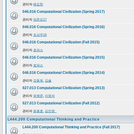
관리자
배요한
046.016 Computational Civilization (Spring 2017)
관리자
양준모17
046.016 Computational Civilization (Spring 2016)
관리자
조상우15
046.016 Computational Civilization (Fall 2015)
관리자
로파스
046.016 Computational Civilization (Spring 2015)
관리자
로파스
046.016 Computational Civilization (Spring 2014)
관리자
강동옥
,
김솔
027.013 Computational Civilization (Spring 2013)
관리자
유병준
,
이영석
027.013 Computational Civilization (Fall 2012)
관리자
윤용호
,
김진영_
L444.200 Computational Thinking and Practice
L444.200 Computational Thinking and Practice (Fall 2017)