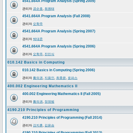
4541.664A Program Analysis (Spring 2009)
관리자
공순호
,
최원태
4541.664A Program Analysis (Fall 2008)
관리자
오학주
4541.664A Program Analysis (Spring 2007)
관리자
박대준
4541.664A Program Analysis (Spring 2006)
관리자
오학주
,
진민식
010.142 Basics in Computing
010.142 Basics in Computing (Spring 2006)
관리자
황의권
,
지용인
,
최종윤
,
로파스
400.002 Engineering Mathematics II
400.002 Engineering Mathematics II (Fall 2005)
관리자
황의권
,
정영범
4190.210 Principles of Programming
4190.210 Principles of Programming (Fall 2014)
관리자
강지훈
,
김윤승
4190.210 Principles of Programming (Fall 2013)