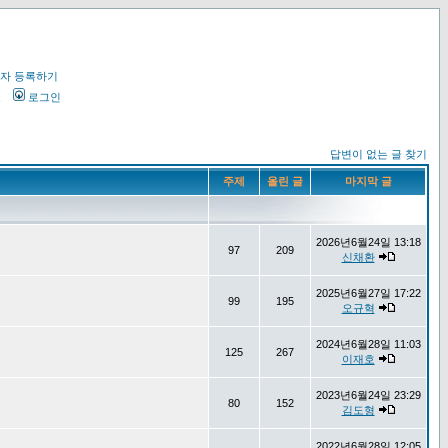
자 등록하기
오
로그인
답변이 없는 글 찾기
주제
올린 글
마지막 글
2026년6월24일 13:18
97
209
신채환
2025년6월27일 17:22
99
195
오규혁
2024년6월28일 11:03
125
267
이재호
2023년6월24일 23:29
80
152
김도형
2022년6월28일 12:05