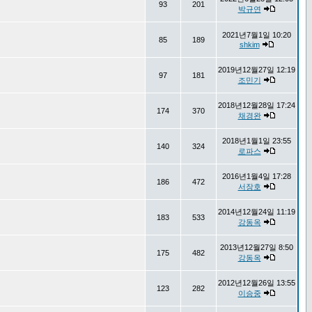
93
201
박규연
2021년7월1일 10:20
85
189
shkim
2019년12월27일 12:19
97
181
조민기
2018년12월28일 17:24
174
370
채경완
2018년1월1일 23:55
140
324
로파스
2016년1월4일 17:28
186
472
서장호
2014년12월24일 11:19
183
533
강동옥
2013년12월27일 8:50
175
482
강동옥
2012년12월26일 13:55
123
282
이승중